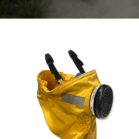
Modif
Tecnic
Questo s
migliora
ha la po
l'instal
causare 