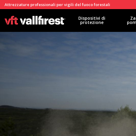
Attrezzature professionali per vigili del fuoco forestali
Dispositivi di
Za
protezione
pom