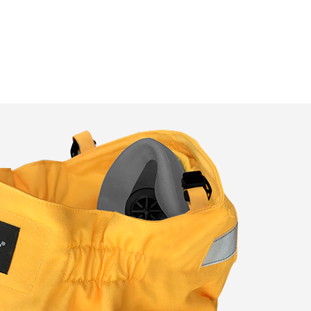
 sito
er
tenti al
li utenti
te per
o i
e le
ini di
 sito e