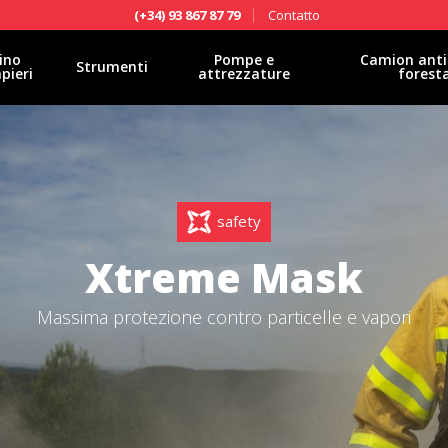
Contatto
(+34) 93 867 87 79
ino
Pompe e
Camion anti
Strumenti
pieri
attrezzature
forest
safety
Xtreme Mask
Massima protezione contro particelle e vapori