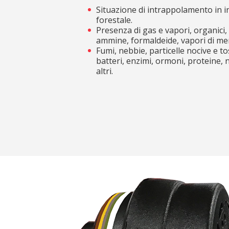
Situazione di intrappolamento in i
forestale.
Presenza di gas e vapori, organici, 
ammine, formaldeide, vapori di merc
Observat
Observat
Fumi, nebbie, particelle nocive e to
batteri, enzimi, ormoni, proteine, 
altri.
Ho letto 
Ho letto 
I
I
Norme
Norme
: EN 
: EN 