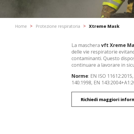
Home
Protezione respiratoria
Xtreme Mask
La maschera
vft Xreme M
delle vie respiratorie evitand
contaminanti. Questo dispos
continuare a lavorare in sic
ica i cookie
Norme
: EN ISO 11612:2015
140:1998, EN 143:2004+A1:2
o e funzionale
Sempre
Richiedi maggiori infor
ito Web utilizza i propri cookie per raccogliere informazioni al fine di
re i nostri servizi. Se continui a navigare accetti la loro installazione. L'
ssibilità di configurare il proprio browser, potendo, se lo desidera, imp
lazione sul proprio disco fisso, pur tenendo presente che tale azione po
difficoltà nella navigazione del sito.