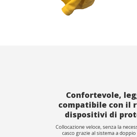
Analis
Consento
web. Le 
misurare
fine di 
del serv
migliora
prodotti
Market
Questi c
scelte p
navigaz
mostrare
Confortevole, leg
compatibile con il 
dispositivi di pro
Collocazione veloce, senza la necessi
casco grazie al sistema a doppio 