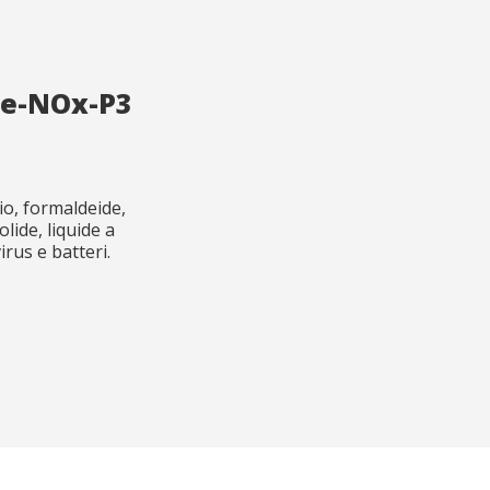
de-NOx-P3
o, formaldeide,
olide, liquide a
rus e batteri.