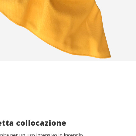
etta collocazione
ita per un uso intensivo in incendio