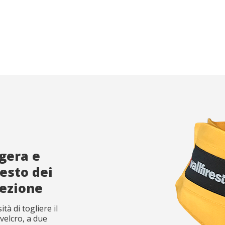
i e personalizzazione
no il monitoraggio e l'analisi del comportamento degli utenti di questo
informazioni raccolte tramite questo tipo di cookie vengono utilizzate p
 l'attività del sito web per l'elaborazione di profili di navigazione degli u
introdurre miglioramenti basati sull'analisi dei dati di utilizzo effettuati dag
izio. Ci consentono di salvare le informazioni sulle preferenze dell'uten
re la qualità dei nostri servizi e offrire una migliore esperienza attravers
 consigliati.
ing e pubblicità
ookie sono utilizzati per memorizzare informazioni circa le preferenze 
ersonali dell'utente attraverso la continua osservazione delle sue abitud
ione. Grazie ad essi possiamo conoscere le abitudini di navigazione sul
 pubblicità relativa al profilo di navigazione dell'utente.
gera e
Salva impostazione
Accetta tutti
resto dei
tezione
tà di togliere il
velcro, a due