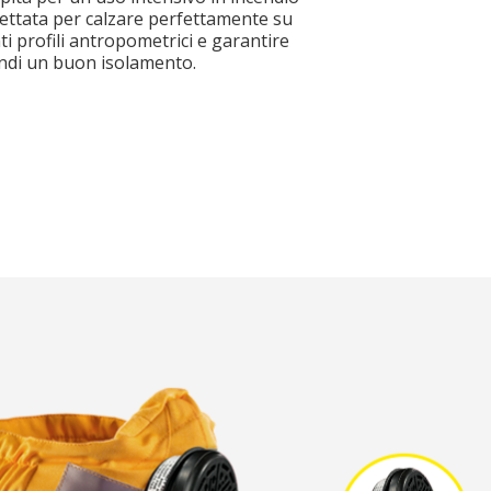
ettata per calzare perfettamente su
nti profili antropometrici e garantire
ndi un buon isolamento.
file
file
*
*