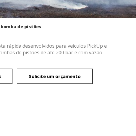
 bomba de pistões
sta rápida desenvolvidos para veículos PickUp e
mbas de pistões de até 200 bar e com vazão
s
Solicite um orçamento
e ativo
r
a
pedir
ção