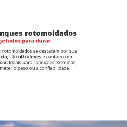
anques rotomoldados
jetados para durar.
 rotomoldados se destacam por sua
ncia
, são
ultraleves
e contam com
cia.
Ideais para condições extremas,
eter o peso ou a confiabilidade.
file
file
*
*