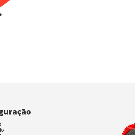
e e personalização
rmitem o monitoramento e análise do comportamento dos usuários dest
mação recolhida através deste tipo de cookies serve para medir a activ
a a elaboração dos perfis de navegação dos utilizadores, de forma a
zir melhorias a partir da análise dos dados de utilização efectuada pelo
dores do serviço. Eles nos permitem salvar as informações de preferênc
 para melhorar a qualidade dos nossos serviços e oferecer uma melho
ncia através dos produtos recomendados.
ing e publicidade
ookies são utilizados para armazenar informações sobre as preferênci
s pessoais do usuário através da observação contínua de seus hábito
ão. Graças a eles, podemos conhecer os hábitos de navegação no sit
publicidade relacionada ao perfil de navegação do usuário.
Salvar configuração
Aceitar tudo
iguração
e
do