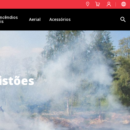
ncêndios
Pesquisa
Aerial
Acessórios
is
istões