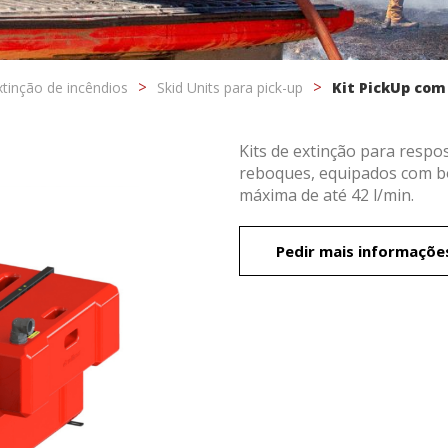
xtinção de incêndios
Skid Units para pick-up
Kit PickUp com
Kits de extinção para respo
reboques, equipados com bo
máxima de até 42 l/min.
icar cookies
Pedir mais informaçõe
o e funcional
Sempr
te usa seus próprios cookies para coletar informações a fim de melhora
serviços. Se continuar a navegar, aceita a instalação. O utilizador tem 
lidade de configurar o seu navegador, podendo, se assim o desejar, im
am instalados no seu disco rígido, embora deva ter presente que tal a
usar dificuldades na navegação no site.