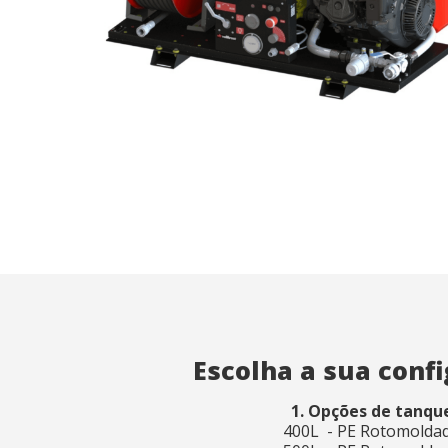
Anális
Eles pe
A infor
web par
introdu
utiliza
usuário
experiê
Market
Esses c
escolha
navegaç
exibir 
Escolha a sua conf
1. Opções de tanqu
400L - PE Rotomolda