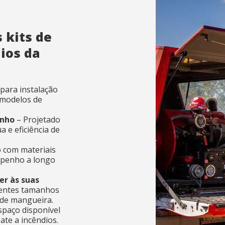
Iniciar sessão
 kits de
ios da
Esqueceu sua senha?
ões
ões
O
para instalação
s modelos de
Crie a sua conta aqui
enho
– Projetado
 e eficiência de
aceito o Aviso Legal e a Política de Privacidade
aceito o Aviso Legal e a Política de Privacidade
 com materiais
mpenho a longo
viar
viar
er às suas
rentes tamanhos
 de mangueira.
spaço disponível
ate a incêndios.