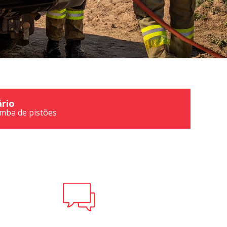
rio
mba de pistões