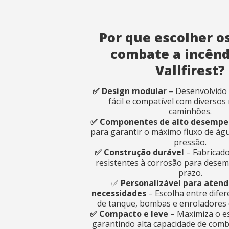
State
State
*
*
Por que escolher os
combate a incênd
Observaç
Observaç
Vallfirest?
✅ Design modular
– Desenvolvido 
fácil e compatível com diverso
caminhões.
✅ Componentes de alto desemp
para garantir o máximo fluxo de água
pressão.
Eu li e 
Eu li e 
✅ Construção durável
– Fabricado
resistentes à corrosão para dese
prazo.
En
En
✅
Personalizável para atend
necessidades
– Escolha entre dife
de tanque, bombas e enroladores
✅ Compacto e leve
– Maximiza o e
garantindo alta capacidade de comb