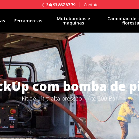
Contato
(+34) 93 867 87 79
Motobombas e
Caminhão de i
las
Ferramentas
maquinas
floresta
ickUp com bomba de p
Kit de ultra alta pressão | Até 200 Bar