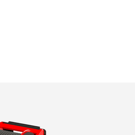
e site.
idade da
s
ia do
r
as e
s de
e e