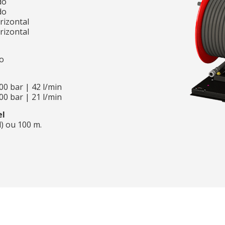
do
do
rizontal
rizontal
do
00 bar | 42 l/min
00 bar | 21 l/min
el
) ou 100 m.