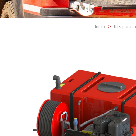
Inicio
Kits para e
Modif
Técnic
Este si
nossos 
possibi
que sej
pode ca