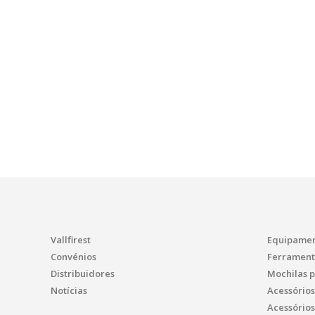
Vallfirest
Equipamen
Convénios
Ferrament
Distribuidores
Mochilas 
Notícias
Acessório
Acessório