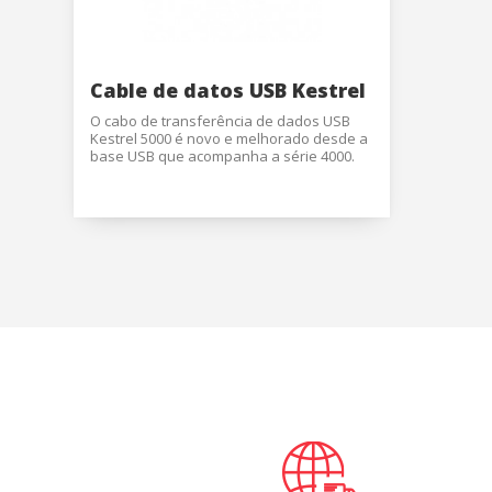
Market
Dimensões
cm x 7 cm 
Esses c
2 anos de
escolha
País de o
navegaç
Caçadores
Cable de datos USB Kestrel
exibir 
combinaç
direção d
O cabo de transferência de dados USB
inestimáv
Kestrel 5000 é novo e melhorado desde a
tipos. O 
base USB que acompanha a série 4000.
Kestrel é
Kestrel p
velocidad
precisos 
em artilh
esportes
Solici
Nome
*