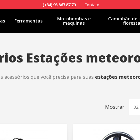
Contato
(+34) 93 867 87 79
Motobombas e
Caminhão de i
las
Ferramentas
maquinas
floresta
rios Estações meteoro
s acessórios que você precisa para suas
estações meteoro
Mostrar