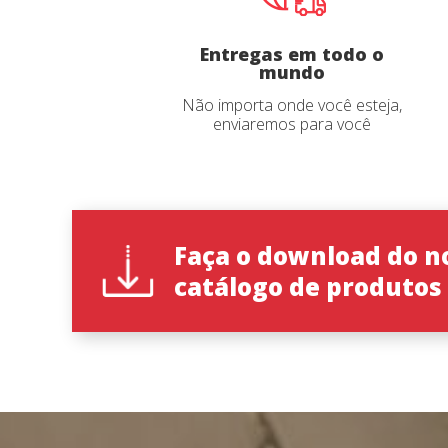
Idioma d
Entregas em todo o
mundo
Não importa onde você esteja,
enviaremos para você
País
*
Faça o download do n
State
*
catálogo de produtos
Observaç