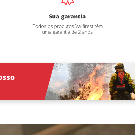
Iniciar sessão
o catálogo
*
Email
*
Select your pro
Sua garantia
Todos os produtos Vallfirest têm
User
*
uma garantia de 2 anos
Senha
*
osso
Iniciar sessão
Esqueceu sua senha?
ões
O