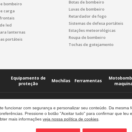
Botas de bombeiro
de bombeiro
Luvas de bombeiro
de carga
Retardador de fogo
frontais
Sistemas de defesa portáteis
de led
Estações meteorológicas
ara lanternas
Roupa de bombeiro
s portáteis
Tochas de gotejamento
Equipamento de
Motobomb
Mochilas
Ferramentas
proteção
maquin
site funcionar com segurança e personalizar seu conteúdo. Da mesma 
preferências. Pressione o botão "Aceitar tudo" para confirmar que leu
a de cookies
 obter mais informações
veja nossa política de cookies
.
e Devoluções e Reembolsos