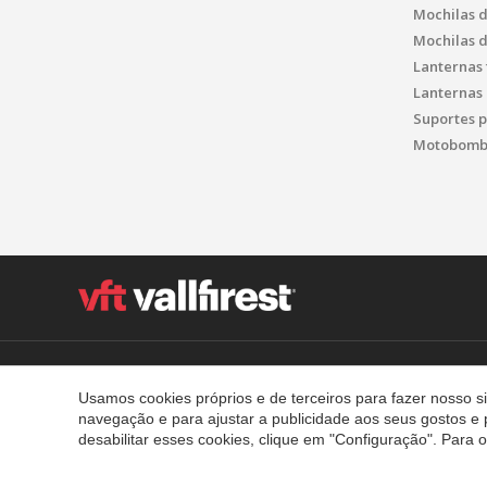
Mochilas 
Mochilas 
Lanternas 
Lanternas 
Suportes p
Motobomba
Polígon Industrial el Molinot, SN - 08471 Vallgorguina
T. (+34) 93 867 87 79 F. (+34) 93 688 96 25
Usamos cookies próprios e de terceiros para fazer nosso 
navegação e para ajustar a publicidade aos seus gostos e 
Contactos
Aviso legal
Política de privacidade
Polític
desabilitar esses cookies, clique em "Configuração". Para
Política de qualidade
Política de mídia social
Política d