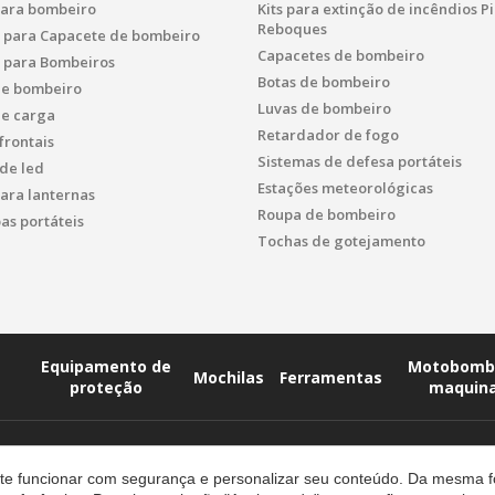
para bombeiro
Kits para extinção de incêndios 
Reboques
s para Capacete de bombeiro
Capacetes de bombeiro
s para Bombeiros
Botas de bombeiro
de bombeiro
Luvas de bombeiro
de carga
Retardador de fogo
frontais
Sistemas de defesa portáteis
de led
Estações meteorológicas
ara lanternas
Roupa de bombeiro
s portáteis
Tochas de gotejamento
Equipamento de
Motobomb
Mochilas
Ferramentas
proteção
maquin
site funcionar com segurança e personalizar seu conteúdo. Da mesma 