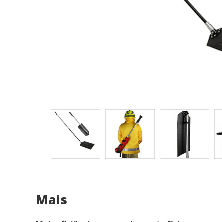
Modif
Técnic
Este si
nossos 
possibi
que sej
pode ca
Anális
Eles pe
A infor
web par
introdu
utiliza
usuário
experiê