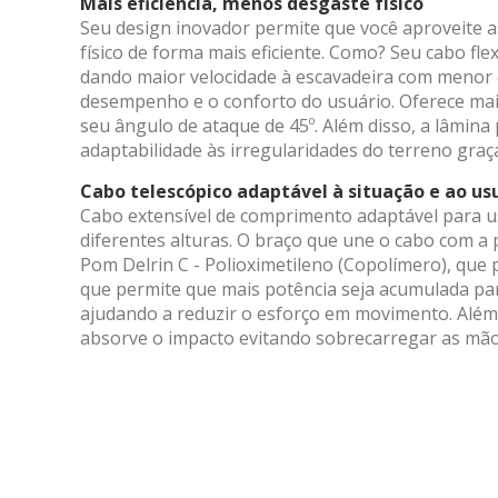
Mais eficiência, menos desgaste físico
Market
Seu design inovador permite que você aproveite 
físico de forma mais eficiente. Como? Seu cabo flex
Esses c
dando maior velocidade à escavadeira com menor
escolha
desempenho e o conforto do usuário. Oferece mai
navegaç
exibir 
seu ângulo de ataque de 45º. Além disso, a lâmina
adaptabilidade às irregularidades do terreno graç
Cabo telescópico adaptável à situação e ao us
Cabo extensível de comprimento adaptável para u
diferentes alturas. O braço que une o cabo com a p
Pom Delrin C - Polioximetileno (Copolímero), que p
que permite que mais potência seja acumulada pa
ajudando a reduzir o esforço em movimento. Além d
absorve o impacto evitando sobrecarregar as mão
Pedir 
Solici
Nome
Nome
*
*