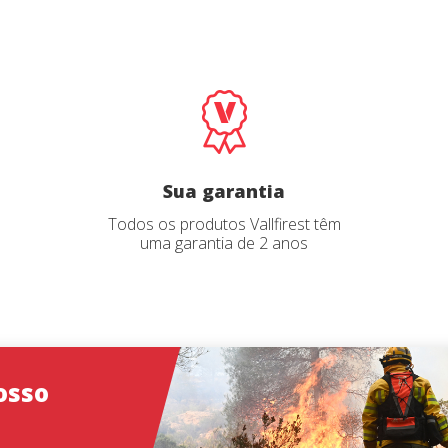
e
o catálogo
*
*
Email
Email
*
*
Select your pro
Select your pro
Iniciar sessão
User
*
Sua garantia
Todos os produtos Vallfirest têm
uma garantia de 2 anos
Senha
*
ões
ões
Iniciar sessão
osso
Esqueceu sua senha?