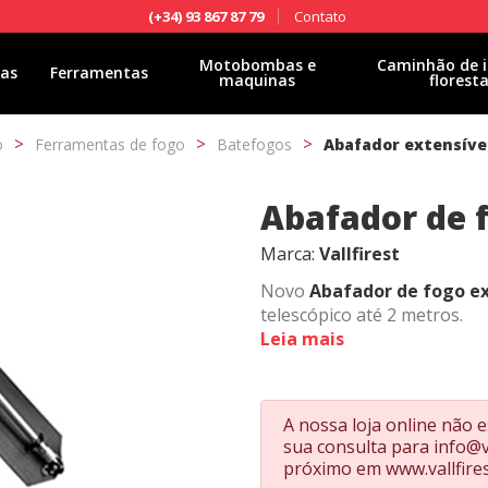
Contato
(+34) 93 867 87 79
Motobombas e
Caminhão de i
las
Ferramentas
maquinas
floresta
o
Ferramentas de fogo
Batefogos
Abafador extensível
Abafador de f
Marca:
Vallfirest
Novo
Abafador de fogo ex
telescópico até 2 metros.
Leia mais
Um conceito revolucionário 
que pode ser facilmente tr
A nossa loja online não e
espaço. É o extintor de incê
sua consulta para
info@v
inclui a capa. A cor da pá p
próximo em
www.vallfire