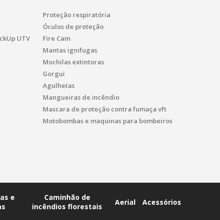
Proteção respiratória
Óculos de proteção
PickUp UTV
Fire Cam
Mantas ignifugas
Mochilas extintoras
Gorgui
Agulhetas
Mangueiras de incêndio
Mascara de proteção contra fumaça vft
Motobombas e maquinas para bombeiros
as e
Caminhão de
Aerial
Acessórios
as
incêndios florestais