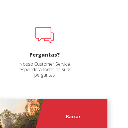
file
file
*
*
Perguntas?
Nosso Customer Service
responderá todas as suas
perguntas
Baixar