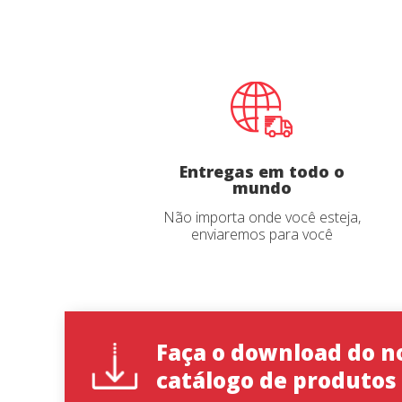
Telefon
Idioma d
País
País
*
*
Entregas em todo o
mundo
State
State
*
*
Não importa onde você esteja,
enviaremos para você
Observaç
Observaç
Faça o download do n
catálogo de produtos