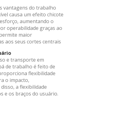
ing e publicidade
as vantagens do trabalho
ível causa um efeito chicote
ookies são utilizados para armazenar informações sobre as preferênci
 esforço, aumentando o
s pessoais do usuário através da observação contínua de seus hábito
or operabilidade graças ao
ão. Graças a eles, podemos conhecer os hábitos de navegação no sit
publicidade relacionada ao perfil de navegação do usuário.
 permite maior
as aos seus cortes centrais
Salvar configuração
Aceitar tudo
uário
so e transporte em
á de trabalho é feito de
roporciona flexibilidade
ra o impacto,
isso, a flexibilidade
s e os braços do usuário.
informações
tar catálogo
Sobrenome
Sobrenome
*
*
Negócio
Negócio
*