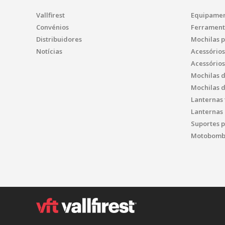
Vallfirest
Equipamen
Convénios
Ferrament
Distribuidores
Mochilas 
Notícias
Acessório
Acessório
Mochilas 
Mochilas 
Lanternas 
Lanternas 
Suportes p
Motobomba