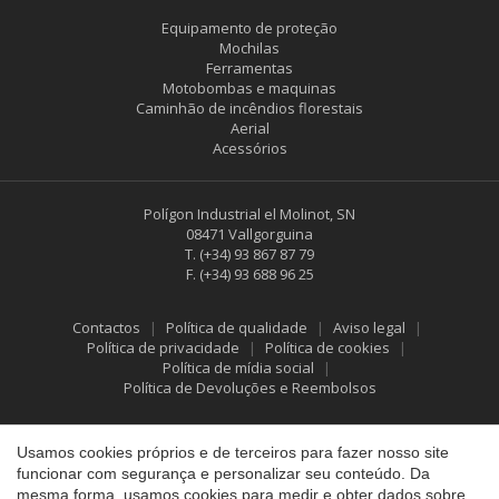
Equipamento de proteção
Mochilas
Ferramentas
Motobombas e maquinas
Caminhão de incêndios florestais
Aerial
Acessórios
Polígon Industrial el Molinot, SN
08471 Vallgorguina
T.
(+34) 93 867 87 79
F.
(+34) 93 688 96 25
Contactos
Política de qualidade
Aviso legal
Política de privacidade
Política de cookies
Política de mídia social
Política de Devoluções e Reembolsos
Salvar configuração
Aceitar tudo
Usamos cookies próprios e de terceiros para fazer nosso site
funcionar com segurança e personalizar seu conteúdo. Da
mesma forma, usamos cookies para medir e obter dados sobre