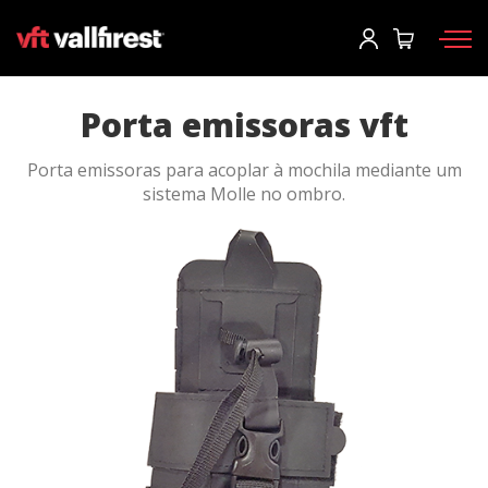
Iniciar sessão
Pedir informações
Solicitar catálogo
User
*
Porta emissoras vft
Porta emissoras para acoplar à mochila mediante um
Equipamento de proteção
Senha
*
sistema Molle no ombro.
Mochilas
Ferramentas
Motobombas e maquinas
Iniciar sessão
Caminhão de incêndios florestais
Esqueceu sua senha?
Aerial
o
Acessórios
Crie a sua conta aqui