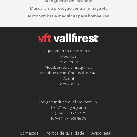
Mangueiras de incêndio
Mascara de proteção contra fumaça vft
Motobombas e maquinas para bombeiros
Equipamento de proteção
Mochilas
Ferramentas
Motobombas e maquinas
Caminhão de incêndios florestais
Aerial
Acessórios
Polígon Industrial el Molinot, SN
08471 Vallgorguina
T.
(+34) 93 867 87 79
F.
(+34) 93 688 96 25
Contactos
Política de qualidade
Aviso legal