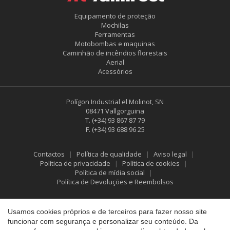
Equipamento de proteção
Mochilas
Ferramentas
Motobombas e maquinas
Caminhão de incêndios florestais
Aerial
Acessórios
Polígon Industrial el Molinot, SN
08471 Vallgorguina
T.
(+34) 93 867 87 79
F.
(+34) 93 688 96 25
Contactos
Política de qualidade
Aviso legal
Política de privacidade
Política de cookies
Política de mídia social
Salvar configuração
Aceitar tudo
Política de Devoluções e Reembolsos
Usamos cookies próprios e de terceiros para fazer nosso site
funcionar com segurança e personalizar seu conteúdo. Da