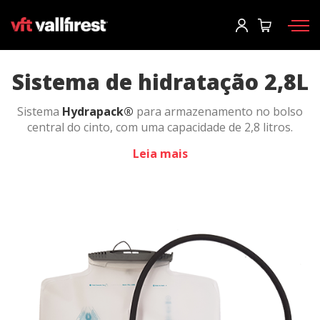
Iniciar sessão
Pedir informações
Solicitar catálogo
User
*
Sistema de hidratação 2,8L
Sistema
Hydrapack®
para armazenamento no bolso
Equipamento de proteção
Senha
*
central do cinto, com uma capacidade de 2,8 litros.
Mochilas
Leia mais
Ferramentas
Dispõe de tubo e boquilha exterior.
Motobombas e maquinas
Iniciar sessão
Caminhão de incêndios florestais
Esqueceu sua senha?
Aerial
o
Acessórios
Crie a sua conta aqui