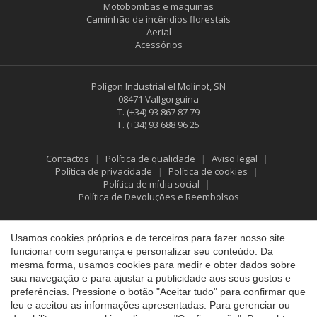
Motobombas e maquinas
Caminhão de incêndios florestais
Aerial
Acessórios
Polígon Industrial el Molinot, SN
08471 Vallgorguina
T.
(+34) 93 867 87 79
F.
(+34) 93 688 96 25
Contactos
Política de qualidade
Aviso legal
Política de privacidade
Política de cookies
Política de mídia social
Política de Devoluções e Reembolsos
Salvar configuração
Aceitar tudo
Usamos cookies próprios e de terceiros para fazer nosso site
funcionar com segurança e personalizar seu conteúdo. Da
mesma forma, usamos cookies para medir e obter dados sobre
sua navegação e para ajustar a publicidade aos seus gostos e
preferências. Pressione o botão "Aceitar tudo" para confirmar que
leu e aceitou as informações apresentadas. Para gerenciar ou