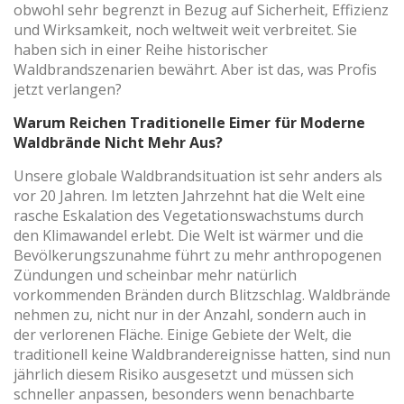
obwohl sehr begrenzt in Bezug auf Sicherheit, Effizienz
Präferenzinformationen des Benutzers zu speichern, um
die Qualität unserer Dienstleistungen zu verbessern und
und Wirksamkeit, noch weltweit weit verbreitet. Sie
durch empfohlene Produkte ein besseres Erlebnis zu
haben sich in einer Reihe historischer
bieten.
Waldbrandszenarien bewährt. Aber ist das, was Profis
jetzt verlangen?
Marketing und Publizität
Warum Reichen Traditionelle Eimer für Moderne
Diese Cookies werden verwendet, um Informationen über
Waldbrände Nicht Mehr Aus?
die Präferenzen und persönlichen Entscheidungen des
Benutzers durch die kontinuierliche Beobachtung seiner
Unsere globale Waldbrandsituation ist sehr anders als
Surfgewohnheiten zu speichern. Dank ihnen können wir
die Surfgewohnheiten auf der Website kennen und
vor 20 Jahren. Im letzten Jahrzehnt hat die Welt eine
Werbung in Bezug auf das Surfprofil des Benutzers
rasche Eskalation des Vegetationswachstums durch
anzeigen.
den Klimawandel erlebt. Die Welt ist wärmer und die
Bevölkerungszunahme führt zu mehr anthropogenen
Zündungen und scheinbar mehr natürlich
vorkommenden Bränden durch Blitzschlag. Waldbrände
nehmen zu, nicht nur in der Anzahl, sondern auch in
der verlorenen Fläche. Einige Gebiete der Welt, die
traditionell keine Waldbrandereignisse hatten, sind nun
jährlich diesem Risiko ausgesetzt und müssen sich
schneller anpassen, besonders wenn benachbarte