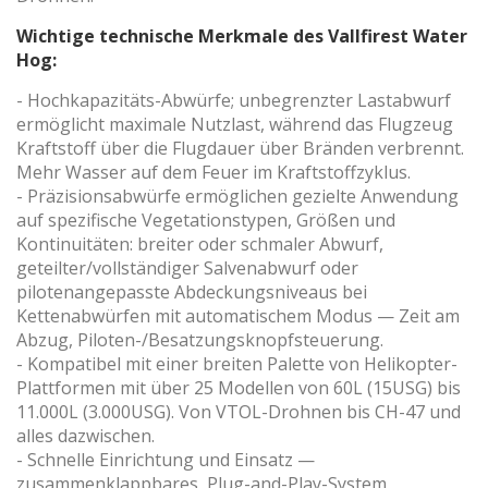
Wichtige technische Merkmale des Vallfirest Water
Hog:
- Hochkapazitäts-Abwürfe; unbegrenzter Lastabwurf
ermöglicht maximale Nutzlast, während das Flugzeug
Kraftstoff über die Flugdauer über Bränden verbrennt.
Mehr Wasser auf dem Feuer im Kraftstoffzyklus.
- Präzisionsabwürfe ermöglichen gezielte Anwendung
auf spezifische Vegetationstypen, Größen und
Kontinuitäten: breiter oder schmaler Abwurf,
geteilter/vollständiger Salvenabwurf oder
pilotenangepasste Abdeckungsniveaus bei
Kettenabwürfen mit automatischem Modus — Zeit am
Abzug, Piloten-/Besatzungsknopfsteuerung.
- Kompatibel mit einer breiten Palette von Helikopter-
Plattformen mit über 25 Modellen von 60L (15USG) bis
11.000L (3.000USG). Von VTOL-Drohnen bis CH-47 und
alles dazwischen.
- Schnelle Einrichtung und Einsatz —
zusammenklappbares, Plug-and-Play-System,