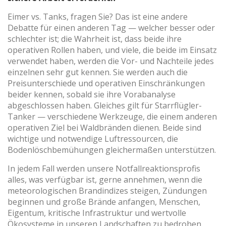
Eimer vs. Tanks, fragen Sie? Das ist eine andere
Debatte für einen anderen Tag — welcher besser oder
(+34) 93 867 87 79
ES
EN
FR
DE
IT
PT
schlechter ist; die Wahrheit ist, dass beide ihre
operativen Rollen haben, und viele, die beide im Einsatz
Kontaktiere uns
verwendet haben, werden die Vor- und Nachteile jedes
einzelnen sehr gut kennen. Sie werden auch die
Preisunterschiede und operativen Einschränkungen
beider kennen, sobald sie ihre Vorabanalyse
abgeschlossen haben. Gleiches gilt für Starrflügler-
Tanker — verschiedene Werkzeuge, die einem anderen
operativen Ziel bei Waldbränden dienen. Beide sind
wichtige und notwendige Luftressourcen, die
Bodenlöschbemühungen gleichermaßen unterstützen.
In jedem Fall werden unsere Notfallreaktionsprofis
alles, was verfügbar ist, gerne annehmen, wenn die
meteorologischen Brandindizes steigen, Zündungen
beginnen und große Brände anfangen, Menschen,
Eigentum, kritische Infrastruktur und wertvolle
Ökosysteme in unseren Landschaften zu bedrohen.