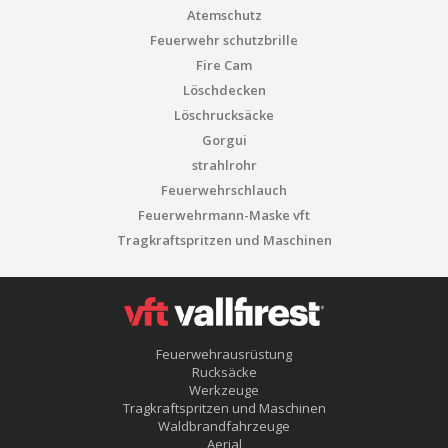
Atemschutz
Feuerwehr schutzbrille
Fire Cam
Löschdecken
Löschrucksäcke
Gorgui
strahlrohr
Feuerwehrschlauch
Feuerwehrmann-Maske vft
Tragkraftspritzen und Maschinen
Konfiguration speichern
Alle akzeptieren
Feuerwehrausrüstung
Rucksäcke
Werkzeuge
Tragkraftspritzen und Maschinen
Waldbrandfahrzeuge
Aerial