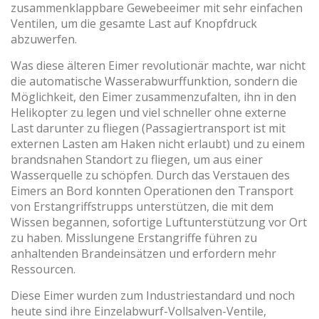
zusammenklappbare Gewebeeimer mit sehr einfachen
Ventilen, um die gesamte Last auf Knopfdruck
abzuwerfen.
Cookies ändern
Was diese älteren Eimer revolutionär machte, war nicht
die automatische Wasserabwurffunktion, sondern die
Technik und Funktional
Immer aktiv
Möglichkeit, den Eimer zusammenzufalten, ihn in den
Diese Website verwendet eigene Cookies, um
Helikopter zu legen und viel schneller ohne externe
Informationen zu sammeln, um unsere Dienste zu
Last darunter zu fliegen (Passagiertransport ist mit
verbessern. Wenn Sie weiter surfen, akzeptieren Sie deren
Installation. Der Benutzer hat die Möglichkeit, seinen
externen Lasten am Haken nicht erlaubt) und zu einem
Browser zu konfigurieren und auf Wunsch zu verhindern,
brandsnahen Standort zu fliegen, um aus einer
dass er auf seiner Festplatte installiert wird, obwohl er
Wasserquelle zu schöpfen. Durch das Verstauen des
bedenken muss, dass dies zu Schwierigkeiten beim
Navigieren auf der Website führen kann.
Eimers an Bord konnten Operationen den Transport
von Erstangriffstrupps unterstützen, die mit dem
Wissen begannen, sofortige Luftunterstützung vor Ort
Analytik und Anpassung
zu haben. Misslungene Erstangriffe führen zu
Sie ermöglichen die Beobachtung und Analyse des
anhaltenden Brandeinsätzen und erfordern mehr
Verhaltens der Nutzer dieser Website. Die durch diese Art
Ressourcen.
von Cookies gesammelten Informationen werden
verwendet, um die Aktivität des Webs zu messen, um
Benutzernavigationsprofile zu erstellen, um basierend auf
Diese Eimer wurden zum Industriestandard und noch
der Analyse der Nutzungsdaten der Benutzer des Dienstes
heute sind ihre Einzelabwurf-Vollsalven-Ventile,
Verbesserungen einzuführen. Sie ermöglichen es uns, die