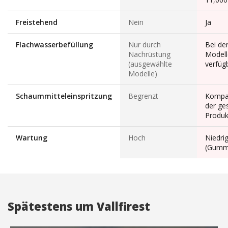
Freistehend
Nein
Ja
Flachwasserbefüllung
Nur durch
Bei de
Nachrüstung
Modell
(ausgewählte
verfüg
Modelle)
Schaummitteleinspritzung
Begrenzt
Kompat
der ge
Produk
Wartung
Hoch
Niedri
(Gummi
Spätestens um Vallfirest