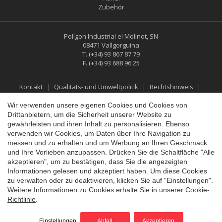
Zubehör
Polígon Industrial el Molinot, SN
08471 Vallgorguina
T.
(+34) 93 867 87 79
F.
(+34) 93 688 96 25
Kontakt
Qualitäts- und Umweltpolitik
Rechtshinweis
Datenschutzbestimmungen
Cookies-Richtlinie
Social-Media-Richtlinie
Rückgabe- und Erstattungspolitik
Wir verwenden unsere eigenen Cookies und Cookies von
Drittanbietern, um die Sicherheit unserer Website zu
gewährleisten und ihren Inhalt zu personalisieren. Ebenso
verwenden wir Cookies, um Daten über Ihre Navigation zu
messen und zu erhalten und um Werbung an Ihren Geschmack
und Ihre Vorlieben anzupassen. Drücken Sie die Schaltfläche "Alle
akzeptieren", um zu bestätigen, dass Sie die angezeigten
Informationen gelesen und akzeptiert haben. Um diese Cookies
zu verwalten oder zu deaktivieren, klicken Sie auf "Einstellungen".
Weitere Informationen zu Cookies erhalte Sie in unserer
Cookie-
Richtlinie
.
©2026 Vallfirest
All rights reserved
by
iEstrategic
Einstellungen
Abfall
Akzeptieren