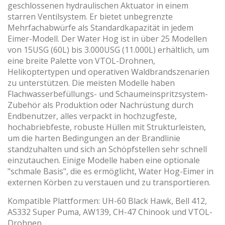
geschlossenen hydraulischen Aktuator in einem
starren Ventilsystem. Er bietet unbegrenzte
Mehrfachabwürfe als Standardkapazität in jedem
Eimer-Modell. Der Water Hog ist in über 25 Modellen
von 15USG (60L) bis 3.000USG (11.000L) erhältlich, um
eine breite Palette von VTOL-Drohnen,
Helikoptertypen und operativen Waldbrandszenarien
zu unterstützen. Die meisten Modelle haben
Flachwasserbefüllungs- und Schaumeinspritzsystem-
Zubehör als Produktion oder Nachrüstung durch
Endbenutzer, alles verpackt in hochzugfeste,
hochabriebfeste, robuste Hüllen mit Strukturleisten,
um die harten Bedingungen an der Brandlinie
standzuhalten und sich an Schöpfstellen sehr schnell
einzutauchen. Einige Modelle haben eine optionale
"schmale Basis", die es ermöglicht, Water Hog-Eimer in
externen Körben zu verstauen und zu transportieren.
Kompatible Plattformen: UH-60 Black Hawk, Bell 412,
AS332 Super Puma, AW139, CH-47 Chinook und VTOL-
Drohnen.