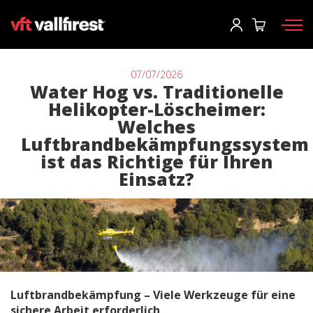
Einloggen
User
*
07/07/2026
Water Hog vs. Traditionelle
Helikopter-Löscheimer:
Feuerwehrausrüstung
Passwort
*
Welches
Luftbrandbekämpfungssystem
Rucksäcke
ist das Richtige für Ihren
Werkzeuge
Einsatz?
Tragkraftspritzen und Maschinen
Einloggen
Waldbrandfahrzeuge
Sie haben ihr passwort vergessen?
Aerial
o
Zubehör
Luftbrandbekämpfung – Viele Werkzeuge für eine
Ein konto erstellen
sichere Arbeit erforderlich