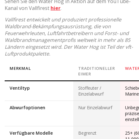
Sehen Sie den Water Hog in Aktion auf dem YouTube-
Kanal von Vallfirest
hier
.
Vallfirest entwickelt und produziert professionelle
Waldbrand-Bekämpfungsausrüstung, die von
Feuerwehrleuten, Luftfahrtbetreibern und Forst- und
Waldbrandmanagementprofis weltweit in mehr als 85
Ländern eingesetzt wird. Der Water Hog ist Teil der vft-
Luftproduktpalette.
MERKMAL
TRADITIONELLER
WATE
EIMER
Ventiltyp
Stoffeuter /
Schiebe
Einzelabwurf
Marine
Abwurfoptionen
Nur Einzelabwurf
Unbegr
präzis
einstel
Verfügbare Modelle
Begrenzt
25+ (6
11,000