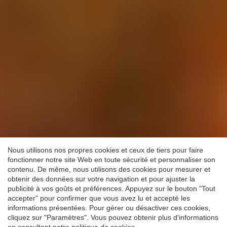
Nous utilisons nos propres cookies et ceux de tiers pour faire
fonctionner notre site Web en toute sécurité et personnaliser son
contenu. De même, nous utilisons des cookies pour mesurer et
obtenir des données sur votre navigation et pour ajuster la
publicité à vos goûts et préférences. Appuyez sur le bouton "Tout
accepter" pour confirmer que vous avez lu et accepté les
informations présentées. Pour gérer ou désactiver ces cookies,
cliquez sur "Paramètres". Vous pouvez obtenir plus d'informations
en consultant notre
politique de cookies
.