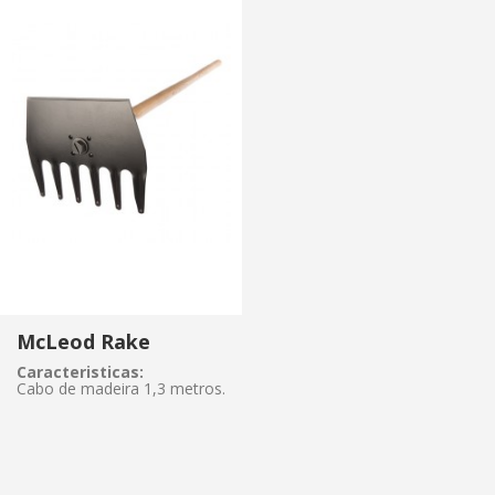
(+34) 93 867 87 79
ES
EN
FR
DE
IT
PT
Contato
Modificar cookies
Técnico e funcional
Sempre ativo
McLeod Rake
Eu li e aceito o Aviso Legal e a Política de Privacidade
Este site usa seus próprios cookies para coletar
informações a fim de melhorar nossos serviços. Se
Caracteristicas:
continuar a navegar, aceita a instalação. O utilizador tem a
Cabo de madeira 1,3 metros.
Enviar
possibilidade de configurar o seu navegador, podendo, se
assim o desejar, impedir que sejam instalados no seu
disco rígido, embora deva ter presente que tal ação pode
causar dificuldades na navegação no site.