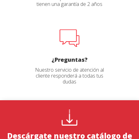
bomberos de estilo
tienen una garantía de 2 años
tradicional y moderno.
Tapa resistente al agua para
el audio, para poder
escucharlo todo, incluido el
tráfico de radio.
Tapa impermeable para NO
usar audio en incidentes
submarinos de hasta 30 pies.
Cable USB para conectar al
ordenador y al cargador.
Cargador de pared de CA
para cargar la cámara
¿Preguntas?
después de su uso. El
enchufe es tipo A (USA,
Nuestro servicio de atención al
Sudeste Asiático, América
cliente responderá a todas tus
Latina). Adaptador para
enchufe europeo NO
dudas
INCLUIDO.
Repuestos O'Rings
impermeables
LA GARANTÍA DE DAÑOS
DE FIRE CAM.
Descárgate nuestro catálogo de