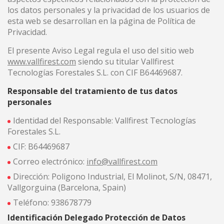
los datos personales y la privacidad de los usuarios de
esta web se desarrollan en la página de Política de
Privacidad.
(+34) 93 867 87 79
ES
EN
FR
DE
IT
PT
El presente Aviso Legal regula el uso del sitio web
Contáctanos
www.vallfirest.com
siendo su titular Vallfirest
Tecnologías Forestales S.L. con CIF B64469687.
Responsable del tratamiento de tus datos
personales
Identidad del Responsable: Vallfirest Tecnologías
Forestales S.L.
CIF: B64469687
He leído y acepto el Aviso legal y la Política de
privacidad
Correo electrónico:
info@vallfirest.com
Dirección: Poligono Industrial, El Molinot, S/N, 08471,
Vallgorguina (Barcelona, Spain)
Enviar
Teléfono: 938678779
Identificación Delegado Protección de Datos