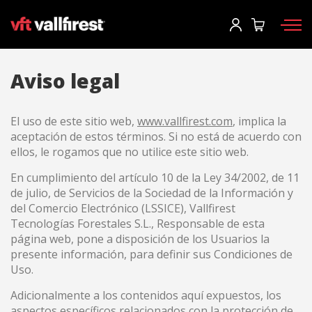
Iniciar sesión
Solicitar catálogo
Usuario
*
Aviso legal
Equipos de protección
Contraseña
*
El uso de este sitio web,
www.vallfirest.com
, implica la
aceptación de estos términos. Si no está de acuerdo con
Mochilas
ellos, le rogamos que no utilice este sitio web.
Herramientas
En cumplimiento del artículo 10 de la Ley 34/2002, de 11
de julio, de Servicios de la Sociedad de la Información y
Motobombas y maquinaria
Iniciar sesión
del Comercio Electrónico (LSSICE), Vallfirest
Autobombas forestales
Tecnologías Forestales S.L., Responsable de esta
¿Has olvidado tu contraseña?
página web, pone a disposición de los Usuarios la
Aerial
presente información, para definir sus Condiciones de
o
Uso.
Accesorios
Adicionalmente a los contenidos aquí expuestos, los
Crear una cuenta
aspectos específicos relacionados con la protección de