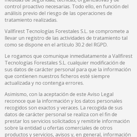
control proactivo necesarias. Todo ello, en función del
análisis previo del riesgo de las operaciones de
tratamiento realizadas.
Vallfirest Tecnologías Forestales S.L. se compromete a
llevar un registro de las actividades de tratamiento tal
como se dispone en el artículo 30.2 del RGPD.
Le rogamos que comunique inmediatamente a Vallfirest
Modificar cookies
Tecnologías Forestales S.L. cualquier modificación de
sus datos de carácter personal para que la información
que contienen nuestros ficheros esté siempre
Técnicas y funcionales
Siempre activas
actualizada y no contenga errores.
Este sitio web utiliza Cookies propias para recopilar
Asimismo, con la aceptación de este Aviso Legal
información con la finalidad de mejorar nuestros servicios.
Si continua navegando, supone la aceptación de la
reconoce que la información y los datos personales
instalación de las mismas. El usuario tiene la posibilidad
recogidos son exactos y veraces. La recogida de sus
de configurar su navegador pudiendo, si así lo desea,
datos de carácter personal se realiza con el fin de
impedir que sean instaladas en su disco duro, aunque
deberá tener en cuenta que dicha acción podrá ocasionar
prestar los servicios solicitados y remitirle información
dificultades de navegación de la página web.
sobre la entidad u ofertas comerciales de otros
productos y servicios, avisos y, en general, información