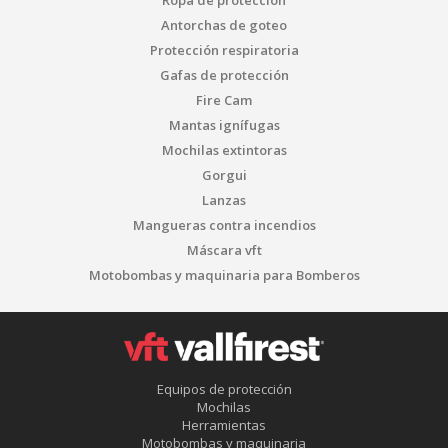
Ropa de protección
Antorchas de goteo
Protección respiratoria
Gafas de protección
Fire Cam
Mantas ignífugas
Mochilas extintoras
Gorgui
Lanzas
Mangueras contra incendios
Máscara vft
Motobombas y maquinaria para Bomberos
Guardar configuración
Aceptar todas
Equipos de protección
Mochilas
Herramientas
Motobombas y maquinaria