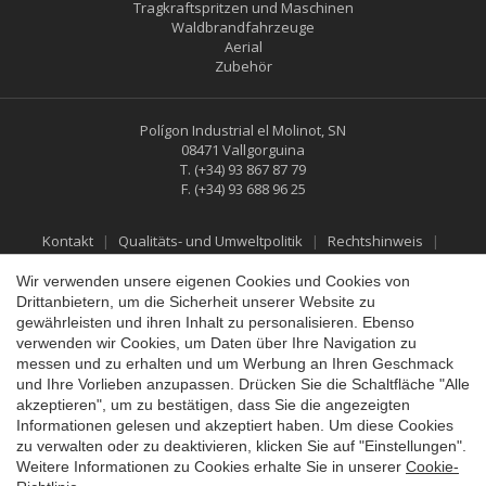
Tragkraftspritzen und Maschinen
Waldbrandfahrzeuge
Aerial
Zubehör
Polígon Industrial el Molinot, SN
08471 Vallgorguina
T.
(+34) 93 867 87 79
F.
(+34) 93 688 96 25
Konfiguration speichern
Alle akzeptieren
Kontakt
Qualitäts- und Umweltpolitik
Rechtshinweis
Datenschutzbestimmungen
Cookies-Richtlinie
Social-Media-Richtlinie
Rückgabe- und Erstattungspolitik
Wir verwenden unsere eigenen Cookies und Cookies von
Drittanbietern, um die Sicherheit unserer Website zu
gewährleisten und ihren Inhalt zu personalisieren. Ebenso
verwenden wir Cookies, um Daten über Ihre Navigation zu
messen und zu erhalten und um Werbung an Ihren Geschmack
und Ihre Vorlieben anzupassen. Drücken Sie die Schaltfläche "Alle
akzeptieren", um zu bestätigen, dass Sie die angezeigten
Informationen gelesen und akzeptiert haben. Um diese Cookies
zu verwalten oder zu deaktivieren, klicken Sie auf "Einstellungen".
Weitere Informationen zu Cookies erhalte Sie in unserer
Cookie-