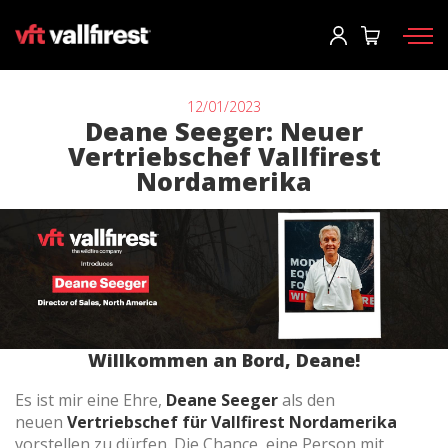
Einloggen
User
*
12/01/2023
Deane Seeger: Neuer
Vertriebschef Vallfirest
Feuerwehrausrüstung
Passwort
*
Nordamerika
Rucksäcke
Werkzeuge
Tragkraftspritzen und Maschinen
Einloggen
Waldbrandfahrzeuge
Sie haben ihr passwort vergessen?
Aerial
Willkommen an Bord, Deane!
o
Zubehör
Es ist mir eine Ehre,
Deane Seeger
als den
neuen
Vertriebschef für Vallfirest Nordamerika
Ein konto erstellen
vorstellen zu dürfen. Die Chance, eine Person mit