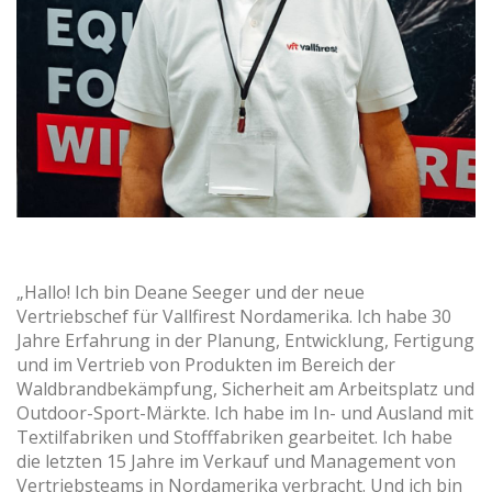
Cookies ändern
Technik und Funktional
Immer aktiv
Diese Website verwendet eigene Cookies, um
Informationen zu sammeln, um unsere Dienste zu
verbessern. Wenn Sie weiter surfen, akzeptieren Sie deren
Installation. Der Benutzer hat die Möglichkeit, seinen
Browser zu konfigurieren und auf Wunsch zu verhindern,
dass er auf seiner Festplatte installiert wird, obwohl er
bedenken muss, dass dies zu Schwierigkeiten beim
Navigieren auf der Website führen kann.
„Hallo! Ich bin Deane Seeger und der neue
Analytik und Anpassung
Vertriebschef für Vallfirest Nordamerika. Ich habe 30
Jahre Erfahrung in der Planung, Entwicklung, Fertigung
Sie ermöglichen die Beobachtung und Analyse des
Verhaltens der Nutzer dieser Website. Die durch diese Art
und im Vertrieb von Produkten im Bereich der
von Cookies gesammelten Informationen werden
Waldbrandbekämpfung, Sicherheit am Arbeitsplatz und
verwendet, um die Aktivität des Webs zu messen, um
Benutzernavigationsprofile zu erstellen, um basierend auf
Outdoor-Sport-Märkte. Ich habe im In- und Ausland mit
der Analyse der Nutzungsdaten der Benutzer des Dienstes
Textilfabriken und Stofffabriken gearbeitet. Ich habe
Verbesserungen einzuführen. Sie ermöglichen es uns, die
die letzten 15 Jahre im Verkauf und Management von
Präferenzinformationen des Benutzers zu speichern, um
die Qualität unserer Dienstleistungen zu verbessern und
Vertriebsteams in Nordamerika verbracht. Und ich bin