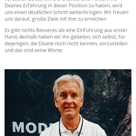
Deanes Erfahrung in dieser Position zu haben, wird
uns einen deutlichen Schritt weiterbringen. Wir freuen
uns darauf, große Ziele mit ihm zu erreichen.
(+34) 93 867 87 79
ES
EN
FR
DE
IT
PT
Es gibt nichts Besseres als eine Einführung aus erster
Kontaktiere uns
Hand, deshalb haben wir ihn gebeten, sich selbst, für
diejenigen, die Deane noch nicht kennen, vorzustellen
und das sind seine Worte: