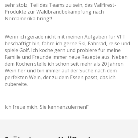
durch empfohlene Produkte ein besseres Erlebnis zu
sehr stolz, Teil des Teams zu sein, das Vallfirest-
bieten.
Produkte zur Waldbrandbekämpfung nach
Nordamerika bringt!
Marketing und Publizität
Diese Cookies werden verwendet, um Informationen über
Wenn ich gerade nicht mit meinen Aufgaben für VFT
die Präferenzen und persönlichen Entscheidungen des
beschäftigt bin, fahre ich gerne Ski, Fahrrad, reise und
Benutzers durch die kontinuierliche Beobachtung seiner
Surfgewohnheiten zu speichern. Dank ihnen können wir
spiele Golf. Ich koche gern und probiere für meine
die Surfgewohnheiten auf der Website kennen und
Familie und Freunde immer neue Rezepte aus. Neben
Werbung in Bezug auf das Surfprofil des Benutzers
anzeigen.
dem Kochen stelle ich schon seit mehr als 20 Jahren
Wein her und bin immer auf der Suche nach dem
perfekten Wein, der zu dem Essen passt, das ich
zubereite.
Ich freue mich, Sie kennenzulernen!“