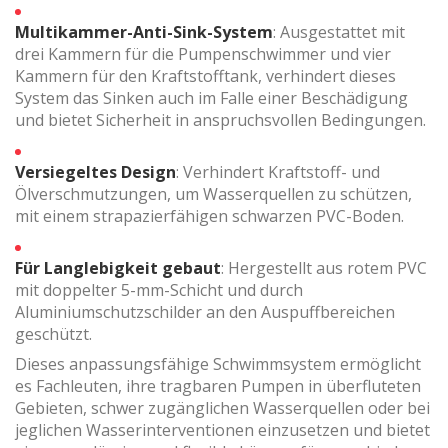
der Analyse der Nutzungsdaten der Benutzer des Dienstes
Verbesserungen einzuführen. Sie ermöglichen es uns, die
Multikammer-Anti-Sink-System
: Ausgestattet mit
Präferenzinformationen des Benutzers zu speichern, um
die Qualität unserer Dienstleistungen zu verbessern und
drei Kammern für die Pumpenschwimmer und vier
durch empfohlene Produkte ein besseres Erlebnis zu
Kammern für den Kraftstofftank, verhindert dieses
bieten.
System das Sinken auch im Falle einer Beschädigung
und bietet Sicherheit in anspruchsvollen Bedingungen.
Marketing und Publizität
Diese Cookies werden verwendet, um Informationen über
Versiegeltes Design
: Verhindert Kraftstoff- und
die Präferenzen und persönlichen Entscheidungen des
Ölverschmutzungen, um Wasserquellen zu schützen,
Benutzers durch die kontinuierliche Beobachtung seiner
mit einem strapazierfähigen schwarzen PVC-Boden.
Surfgewohnheiten zu speichern. Dank ihnen können wir
die Surfgewohnheiten auf der Website kennen und
Werbung in Bezug auf das Surfprofil des Benutzers
anzeigen.
Für Langlebigkeit gebaut
: Hergestellt aus rotem PVC
mit doppelter 5-mm-Schicht und durch
Aluminiumschutzschilder an den Auspuffbereichen
geschützt.
Dieses anpassungsfähige Schwimmsystem ermöglicht
es Fachleuten, ihre tragbaren Pumpen in überfluteten
Gebieten, schwer zugänglichen Wasserquellen oder bei
jeglichen Wasserinterventionen einzusetzen und bietet