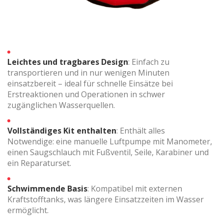
Cookies ändern
Leichtes und tragbares Design
: Einfach zu
Technik und Funktional
Immer aktiv
transportieren und in nur wenigen Minuten
einsatzbereit – ideal für schnelle Einsätze bei
Diese Website verwendet eigene Cookies, um
Informationen zu sammeln, um unsere Dienste zu
Erstreaktionen und Operationen in schwer
verbessern. Wenn Sie weiter surfen, akzeptieren Sie deren
zugänglichen Wasserquellen.
Installation. Der Benutzer hat die Möglichkeit, seinen
Browser zu konfigurieren und auf Wunsch zu verhindern,
dass er auf seiner Festplatte installiert wird, obwohl er
Vollständiges Kit enthalten
: Enthält alles
bedenken muss, dass dies zu Schwierigkeiten beim
Navigieren auf der Website führen kann.
Notwendige: eine manuelle Luftpumpe mit Manometer,
einen Saugschlauch mit Fußventil, Seile, Karabiner und
ein Reparaturset.
Analytik und Anpassung
Sie ermöglichen die Beobachtung und Analyse des
Schwimmende Basis
: Kompatibel mit externen
Verhaltens der Nutzer dieser Website. Die durch diese Art
von Cookies gesammelten Informationen werden
Kraftstofftanks, was längere Einsatzzeiten im Wasser
verwendet, um die Aktivität des Webs zu messen, um
ermöglicht.
Benutzernavigationsprofile zu erstellen, um basierend auf