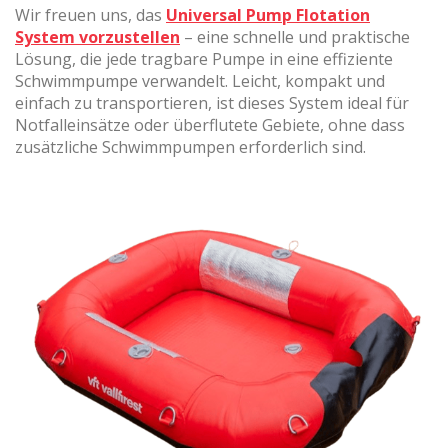
Wir freuen uns, das
Universal Pump Flotation
System vorzustellen
– eine schnelle und praktische
Lösung, die jede tragbare Pumpe in eine effiziente
(+34) 93 867 87 79
ES
EN
FR
DE
IT
PT
Schwimmpumpe verwandelt. Leicht, kompakt und
einfach zu transportieren, ist dieses System ideal für
Kontaktiere uns
Notfalleinsätze oder überflutete Gebiete, ohne dass
zusätzliche Schwimmpumpen erforderlich sind.