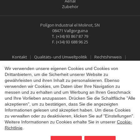
Aerial
Zubehör
Polígon Industrial el Molinot, SN
08471 Vallgorguina
T.
(+34) 93 867 87 79
F.
(+34) 93 688 96 25
Konfiguration speichern
Alle akzeptieren
Kontakt
Qualitäts- und Umweltpolitik
Rechtshinweis
Datenschutzbestimmungen
Cookies-Richtlinie
Social-Media-Richtlinie
Rückgabe- und Erstattungspolitik
Wir verwenden unsere eigenen Cookies und Cookies von
Drittanbietern, um die Sicherheit unserer Website zu
gewährleisten und ihren Inhalt zu personalisieren. Ebenso
verwenden wir Cookies, um Daten über Ihre Navigation zu
messen und zu erhalten und um Werbung an Ihren Geschmack
und Ihre Vorlieben anzupassen. Drücken Sie die Schaltfläche "Alle
akzeptieren", um zu bestätigen, dass Sie die angezeigten
Informationen gelesen und akzeptiert haben. Um diese Cookies
zu verwalten oder zu deaktivieren, klicken Sie auf "Einstellungen".
Weitere Informationen zu Cookies erhalte Sie in unserer
Cookie-
Richtlinie
.
©2026 Vallfirest
All rights reserved