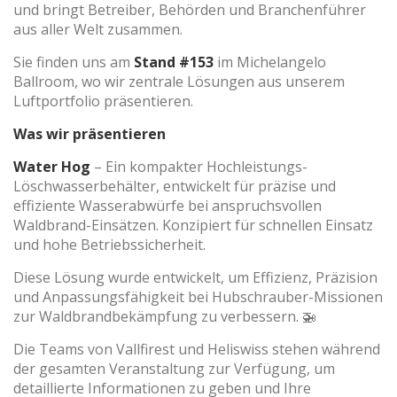
und bringt Betreiber, Behörden und Branchenführer
aus aller Welt zusammen.
Sie finden uns am
Stand #153
im Michelangelo
(+34) 93 867 87 79
ES
EN
FR
DE
IT
PT
Ballroom, wo wir zentrale Lösungen aus unserem
Kontaktiere uns
Luftportfolio präsentieren.
Was wir präsentieren
Water Hog
– Ein kompakter Hochleistungs-
Löschwasserbehälter, entwickelt für präzise und
effiziente Wasserabwürfe bei anspruchsvollen
Waldbrand-Einsätzen. Konzipiert für schnellen Einsatz
und hohe Betriebssicherheit.
Diese Lösung wurde entwickelt, um Effizienz, Präzision
und Anpassungsfähigkeit bei Hubschrauber-Missionen
zur Waldbrandbekämpfung zu verbessern. 🚁
Cookies ändern
Die Teams von Vallfirest und Heliswiss stehen während
der gesamten Veranstaltung zur Verfügung, um
Technik und Funktional
Immer aktiv
detaillierte Informationen zu geben und Ihre