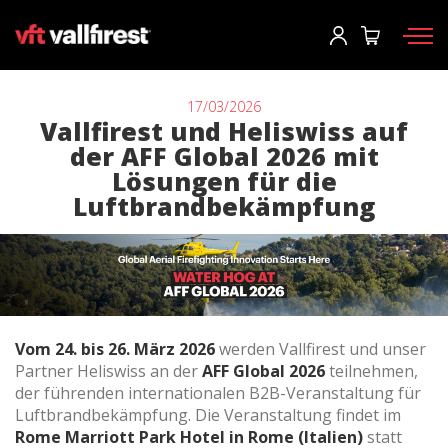
Einloggen
User
*
17/03/2026
Vallfirest und Heliswiss auf
der AFF Global 2026 mit
Feuerwehrausrüstung
Passwort
*
Lösungen für die
Luftbrandbekämpfung
Rucksäcke
Werkzeuge
Tragkraftspritzen und Maschinen
Einloggen
Waldbrandfahrzeuge
Sie haben ihr passwort vergessen?
Vom 24. bis 26. März 2026
werden Vallfirest und unser
Aerial
Partner Heliswiss an der
AFF Global 2026
teilnehmen,
o
Zubehör
der führenden internationalen B2B-Veranstaltung für
Luftbrandbekämpfung. Die Veranstaltung findet im
Rome Marriott Park Hotel in Rome (Italien)
statt
Ein konto erstellen