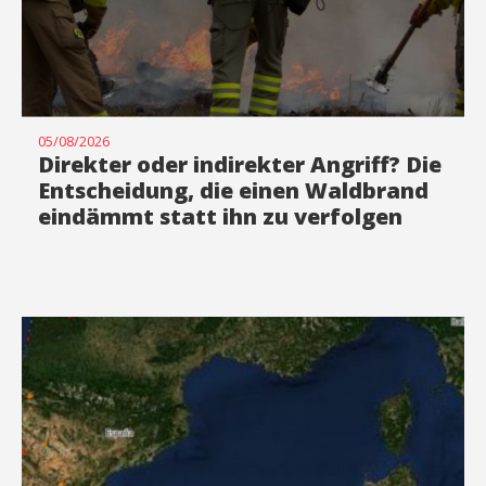
Diese Cookies werden verwendet, um Informationen über
die Präferenzen und persönlichen Entscheidungen des
Benutzers durch die kontinuierliche Beobachtung seiner
Surfgewohnheiten zu speichern. Dank ihnen können wir
die Surfgewohnheiten auf der Website kennen und
Werbung in Bezug auf das Surfprofil des Benutzers
anzeigen.
05/08/2026
Direkter oder indirekter Angriff? Die
Entscheidung, die einen Waldbrand
eindämmt statt ihn zu verfolgen