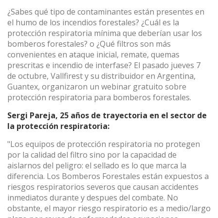
¿Sabes qué tipo de contaminantes están presentes en
el humo de los incendios forestales? ¿Cuál es la
protección respiratoria mínima que deberían usar los
(+34) 93 867 87 79
ES
EN
FR
DE
IT
PT
bomberos forestales? o ¿Qué filtros son más
Contáctanos
convenientes en ataque inicial, remate, quemas
prescritas e incendio de interfase? El pasado jueves 7
de octubre, Vallfirest y su distribuidor en Argentina,
Guantex, organizaron un webinar gratuito sobre
protección respiratoria para bomberos forestales.
Sergi Pareja, 25 años de trayectoria en el sector de
la protección respiratoria:
"Los equipos de protección respiratoria no protegen
por la calidad del filtro sino por la capacidad de
aislarnos del peligro: el sellado es lo que marca la
diferencia. Los Bomberos Forestales están expuestos a
riesgos respiratorios severos que causan accidentes
inmediatos durante y despues del combate. No
Modificar cookies
obstante, el mayor riesgo respiratorio es a medio/largo