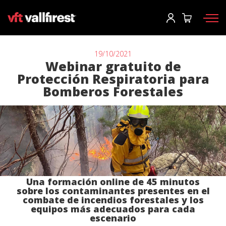
Iniciar sesión
Usuario
*
19/10/2021
Webinar gratuito de
Protección Respiratoria para
Equipos de protección
Contraseña
*
Bomberos Forestales
Mochilas
Herramientas
Motobombas y maquinaria
Iniciar sesión
Autobombas forestales
¿Has olvidado tu contraseña?
Aerial
Una formación online de 45 minutos
o
sobre los contaminantes presentes en el
Accesorios
combate de incendios forestales y los
equipos más adecuados para cada
escenario
Crear una cuenta