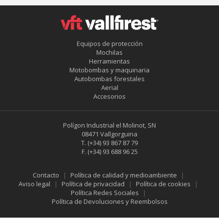
Equipos de protección
Mochilas
Herramientas
Motobombas y maquinaria
Autobombas forestales
Aerial
Accesorios
Polígon Industrial el Molinot, SN
08471 Vallgorguina
T.
(+34) 93 867 87 79
F.
(+34) 93 688 96 25
Contacto
Política de calidad y medioambiente
Guardar configuración
Aceptar todas
Aviso legal
Política de privacidad
Política de cookies
Política Redes Sociales
Política de Devoluciones y Reembolsos