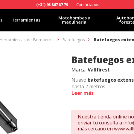
Contáctanos
(+34) 93 867 87 79
Motobombas y
Autobo
as
Herramientas
maquinaria
forest
Herramientas de Bomberos
Batefuegos
Batefuegos exten
Batefuegos ex
Marca:
Vallfirest
Nuevo
batefuegos extens
hasta 2 metros.
Leer más
Un concepto revolucionario 
pueda transportar fácilment
Nuestra tienda online no 
espacio. Es el batefuegos id
enviar tu consulta a
info
incluye la funda. El color de
más cercano en
www.vall