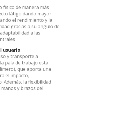
o físico de manera más
ing y publicidad
fecto látigo dando mayor
ando el rendimiento y la
ookies son utilizadas para almacenar información sobre las preferencia
idad gracias a su ángulo de
nes personales del usuario a través de la observación continuada de s
 de navegación. Gracias a ellas, podemos conocer los hábitos de nave
adaptabilidad a las
tio web y mostrar publicidad relacionada con el perfil de navegación del
entrales
.
Guardar configuración
Aceptar todas
l usuario
so y transporte a
la pala de trabajo está
límero), que aporta una
ra el impacto,
 Además, la flexibilidad
s manos y brazos del
ta información
tar catálogo
*
*
Apellidos
Apellidos
*
*
Empresa
Empresa
*