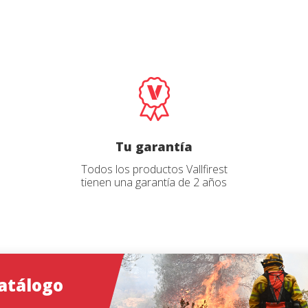
o
el catálogo
*
*
Email
Email
*
*
Selecciona tu p
Selecciona tu p
Iniciar sesión
Usuario
*
Tu garantía
Todos los productos Vallfirest
Contraseña
*
tienen una garantía de 2 años
iones
iones
Iniciar sesión
atálogo
¿Has olvidado tu contraseña?