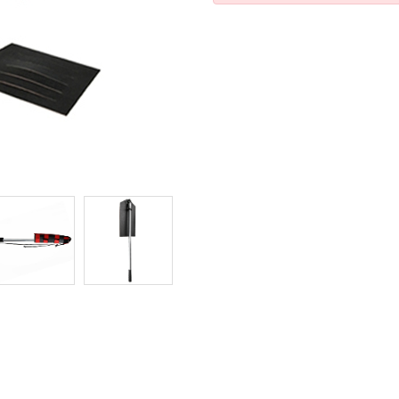
icar cookies
as y funcionales
Siempre 
io web utiliza Cookies propias para recopilar información con la finalida
 nuestros servicios. Si continua navegando, supone la aceptación de la
ción de las mismas. El usuario tiene la posibilidad de configurar su nav
o, si así lo desea, impedir que sean instaladas en su disco duro, aunq
tener en cuenta que dicha acción podrá ocasionar dificultades de nav
ágina web.
icas y personalización
n realizar el seguimiento y análisis del comportamiento de los usuarios
b. La información recogida mediante este tipo de cookies se utiliza en l
n de la actividad de la web para la elaboración de perfiles de navegac
rios con el fin de introducir mejoras en función del análisis de los dato
en los usuarios del servicio. Permiten guardar la información de prefe
ario para mejorar la calidad de nuestros servicios y para ofrecer una m
ncia a través de productos recomendados.