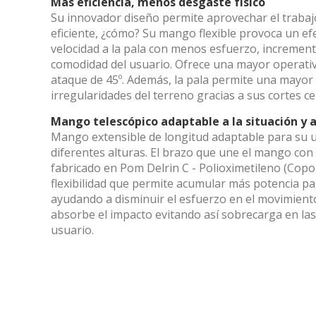
Más eficiencia, menos desgaste físico
Su innovador diseño permite aprovechar el trabaj
Market
eficiente, ¿cómo? Su mango flexible provoca un e
velocidad a la pala con menos esfuerzo, increment
Estas c
comodidad del usuario. Ofrece una mayor operativ
eleccio
hábitos
ataque de 45º. Además, la pala permite una mayor 
en el si
irregularidades del terreno gracias a sus cortes c
usuario
Mango telescópico adaptable a la situación y a
Mango extensible de longitud adaptable para su u
diferentes alturas. El brazo que une el mango con 
fabricado en Pom Delrin C - Polioximetileno (Copo
flexibilidad que permite acumular más potencia pa
ayudando a disminuir el esfuerzo en el movimiento.
absorbe el impacto evitando así sobrecarga en la
Solici
Solici
usuario.
Nombre
Nombre