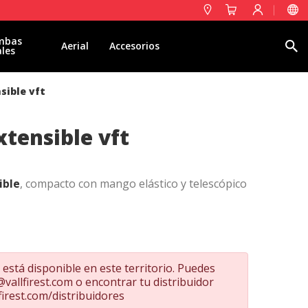
mbas
Buscar
Aerial
Accesorios
ales
sible vft
tensible vft
ible
, compacto con mango elástico y telescópico
por su tamaño y ligereza, lo que hace que se
e colgado en la espalda y en vehículos con poco
está disponible en este territorio. Puedes
eal para cuadrillas helitransportadas. El precio
@vallfirest.com
o encontrar tu distribuidor
 la pala puede variar según disponibilidad.
firest.com/distribuidores