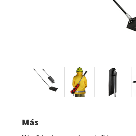
Modif
Técnic
Este sit
mejorar
instala
pudiend
deberá 
de la p
Analít
Permite
sitio we
medició
los usua
que hac
del usu
experie