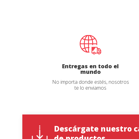
Teléfon
Idioma d
País
País
*
*
Entregas en todo el
mundo
Estado
Estado
*
*
No importa donde estés, nosotros
te lo enviamos
Observac
Observac
Descárgate nuestro c
de productos