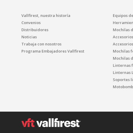
Vallfirest, nuestra historía
Equipos d
Convenios
Herramien
Distribuidores
Mochilas 
Noticias
Accesorio
Trabaja con nosotros
Accesorio
Programa Embajadores Vallfirest
Mochilas f
Mochilas 
Linternas 
Linternas 
Soportes l
Motobomba