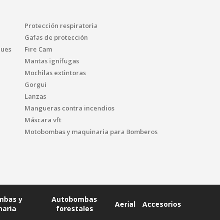
Protección respiratoria
Gafas de protección
ques
Fire Cam
Mantas ignífugas
Mochilas extintoras
Gorgui
Lanzas
Mangueras contra incendios
Máscara vft
Motobombas y maquinaria para Bomberos
mbas y
Autobombas
Aerial
Accesorios
naria
forestales