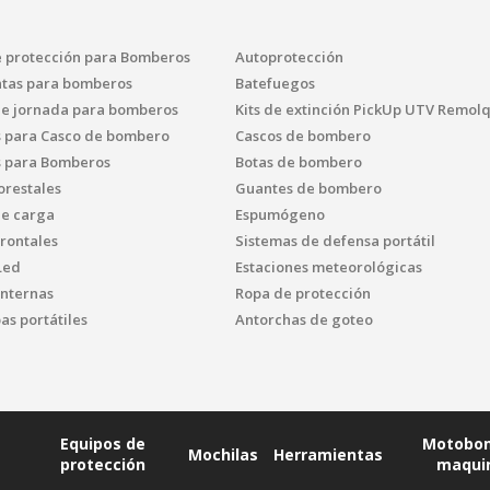
e protección para Bomberos
Autoprotección
tas para bomberos
Batefuegos
de jornada para bomberos
Kits de extinción PickUp UTV Remol
s para Casco de bombero
Cascos de bombero
s para Bomberos
Botas de bombero
orestales
Guantes de bombero
de carga
Espumógeno
frontales
Sistemas de defensa portátil
Led
Estaciones meteorológicas
internas
Ropa de protección
s portátiles
Antorchas de goteo
Equipos de
Motobo
Mochilas
Herramientas
protección
maqui