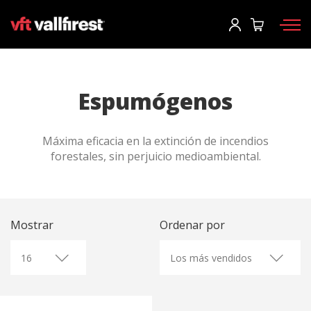
Iniciar sesión
Solicitar catálogo
Usuario
*
Espumógenos
Equipos de protección
Contraseña
*
Máxima eficacia en la extinción de incendios
Mochilas
forestales, sin perjuicio medioambiental.
Herramientas
Motobombas y maquinaria
Iniciar sesión
Autobombas forestales
Mostrar
Ordenar por
¿Has olvidado tu contraseña?
Aerial
o
Accesorios
Crear una cuenta