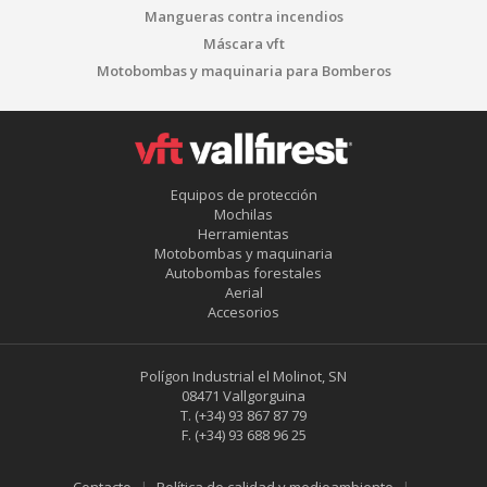
Mangueras contra incendios
Máscara vft
Motobombas y maquinaria para Bomberos
Equipos de protección
Mochilas
Herramientas
Motobombas y maquinaria
Autobombas forestales
Aerial
Accesorios
Polígon Industrial el Molinot, SN
08471 Vallgorguina
T.
(+34) 93 867 87 79
F.
(+34) 93 688 96 25
Contacto
Política de calidad y medioambiente