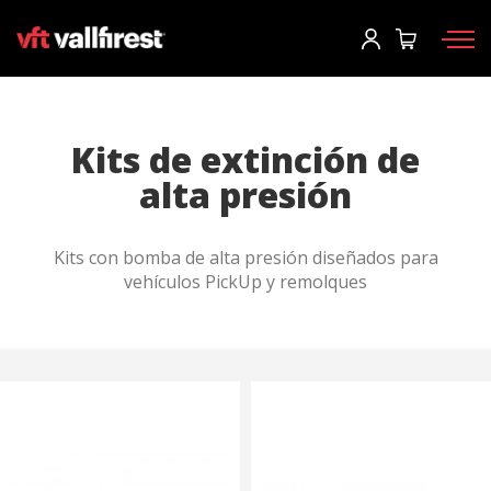
Iniciar sesión
Solicitar catálogo
Usuario
*
Kits de extinción de
alta presión
Equipos de protección
Contraseña
*
Mochilas
Kits con bomba de alta presión diseñados para
Herramientas
vehículos PickUp y remolques
Motobombas y maquinaria
Iniciar sesión
Autobombas forestales
¿Has olvidado tu contraseña?
Aerial
o
Accesorios
Crear una cuenta