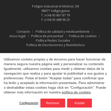
Polígon Industrial el Molinot, SN
08471 Vallgorguina
T.
(+34) 93 867 87 79
F.
(+34) 93 688 96 25
Contacto
Política de calidad y medioambiente
Aviso legal
Política de privacidad
Política de cookies
Política Redes Sociales
Política de Devoluciones y Reembolsos
Guardar configuración
Aceptar todas
Utilizamos cookies propias y de terceros para hacer funcionar de
manera segura nuestra página web y personalizar su contenido.
Igualmente, utilizamos cookies para medir y obtener datos de la
navegación que realiza y para ajustar la publicidad a sus gustos y
preferencias. Pulse el botón "Aceptar todas" para confirmar que
ha leído y aceptado la información presentada. Para administrar
o deshabilitar estas cookies haga click en "Configuración". Puede
obtener más información en nuestra
política de cookies
.
©2026 Vallfirest
Todos los derechos reservados
by
iEstrategic
Configuración
Rechazar
Aceptar