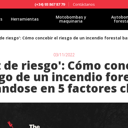
Contáctanos
(+34) 93 867 87 79
Motobombas y
Autobo
as
Herramientas
maquinaria
forest
 de riesgo': Cómo concebir el riesgo de un incendio forestal b
03/11/2022
 de riesgo': Cómo con
go de un incendio for
ndose en 5 factores c