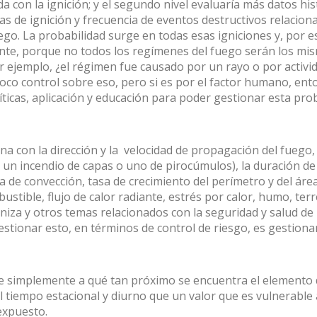
a con la ignición; y el segundo nivel evaluaría más datos hi
 de ignición y frecuencia de eventos destructivos relacionad
go. La probabilidad surge en todas esas igniciones y, por e
te, porque no todos los regímenes del fuego serán los mism
r ejemplo, ¿el régimen fue causado por un rayo o por activi
oco control sobre eso, pero si es por el factor humano, enton
ticas, aplicación y educación para poder gestionar esta pro
ona con la dirección y la velocidad de propagación del fuego, l
Iniciar sesión
e un incendio de capas o uno de pirocúmulos), la duración de 
a de convección, tasa de crecimiento del perímetro y del áre
stible, flujo de calor radiante, estrés por calor, humo, ter
niza y otros temas relacionados con la seguridad y salud de
Usuario
*
stionar esto, en términos de control de riesgo, es gestiona
Contraseña
*
re simplemente a qué tan próximo se encuentra el elemento d
el tiempo estacional y diurno que un valor que es vulnerable a
expuesto.