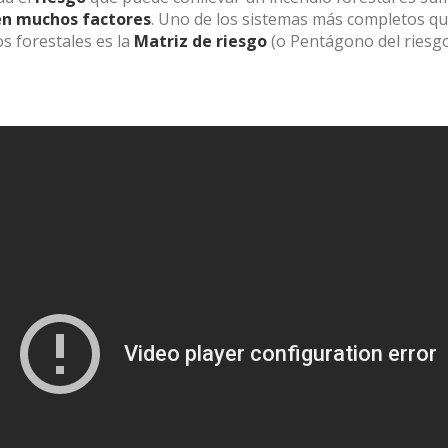
en muchos factores
. Uno de los sistemas más completos qu
icas y personalización
os forestales es la
Matriz de riesgo
(o Pentágono del riesg
n realizar el seguimiento y análisis del comportamiento de los usuarios
b. La información recogida mediante este tipo de cookies se utiliza en l
n de la actividad de la web para la elaboración de perfiles de navegac
rios con el fin de introducir mejoras en función del análisis de los dato
en los usuarios del servicio. Permiten guardar la información de prefe
ario para mejorar la calidad de nuestros servicios y para ofrecer una m
ncia a través de productos recomendados.
ing y publicidad
ookies son utilizadas para almacenar información sobre las preferencia
nes personales del usuario a través de la observación continuada de s
 de navegación. Gracias a ellas, podemos conocer los hábitos de nave
tio web y mostrar publicidad relacionada con el perfil de navegación del
.
Guardar configuración
Aceptar todas