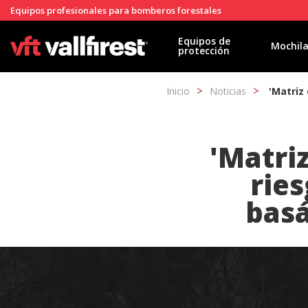
Equipos profesionales para bomberos forestales
Equipos de
Mochil
protección
Inicio
Noticias
'Matriz
'Matriz
ries
basá