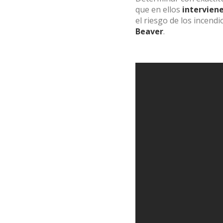
que en ellos
intervien
Analít
el riesgo de los incendi
Beaver
.
Permite
sitio we
medició
los usua
que hac
del usu
experie
Market
Estas c
eleccio
hábitos
en el si
usuario