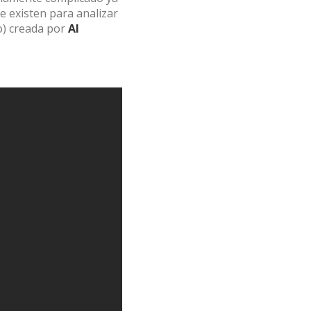
e existen para analizar
o) creada por
Al
 de este
a
ión de
s de uso
rencia
ejor
s y
us
gación