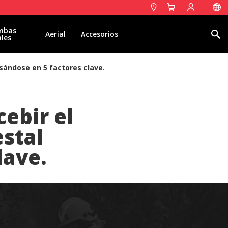
mbas
Buscar
Aerial
Accesorios
ales
asándose en 5 factores clave.
cebir el
estal
lave.