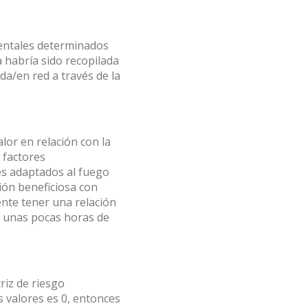
ientales determinados
a habría sido recopilada
ada/en red a través de la
lor en relación con la
 factores
es adaptados al fuego
ción beneficiosa con
ente tener una relación
o unas pocas horas de
riz de riesgo
s valores es 0, entonces