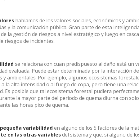
Iniciar sesión
alores
hablamos de los valores sociales, económicos y amb
das y la comunicación pública. Gran parte de esta inteligenci
¿Has olvidado tu contraseña?
n de la gestión de riesgos a nivel estratégico y luego en casc
e riesgos de incidentes.
O
ilidad
se relaciona con cuan predispuesto al daño está un va
Crear una cuenta
idad evaluada. Puede estar determinada por la interacción de
os y ambientales. Por ejemplo, algunos ecosistemas forestal
a la alta intensidad o al fuego de copa, pero tiene una rela
d. Es posible que tal ecosistema forestal pudiera perfectam
durante la mayor parte del período de quema diurna con sol
ante las horas pico de quema.
pequeña variabilidad
en alguno de los 5 factores de la mat
e en las otras variables
del sistema y que, si alguno de lo