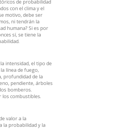
stóricos de probabilidad
os con el clima y el
se motivo, debe ser
os, ni tendrán la
dad humana? Si es por
ces sí, se tiene la
babilidad.
a intensidad, el tipo de
la línea de fuego,
a, profundidad de la
reno, pendiente, árboles
 los bomberos.
r los combustibles.
e valor a la
 la probabilidad y la