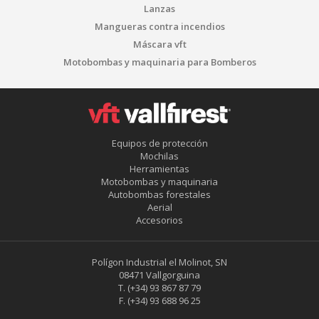
Lanzas
Mangueras contra incendios
Máscara vft
Motobombas y maquinaria para Bomberos
Equipos de protección
Mochilas
Herramientas
Motobombas y maquinaria
Autobombas forestales
Aerial
Accesorios
Polígon Industrial el Molinot, SN
08471 Vallgorguina
T.
(+34) 93 867 87 79
F.
(+34) 93 688 96 25