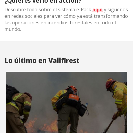
¿Quieres verlo en acción?
Marketing y publicidad
Descubre todo sobre el sistema e-Pack
aquí
y síguenos
en redes sociales para ver cómo ya está transformando
Estas cookies son utilizadas para almacenar información
las operaciones en incendios forestales en todo el
sobre las preferencias y elecciones personales del usuario
mundo.
a través de la observación continuada de sus hábitos de
navegación. Gracias a ellas, podemos conocer los hábitos
de navegación en el sitio web y mostrar publicidad
relacionada con el perfil de navegación del usuario.
Lo último en Vallfirest