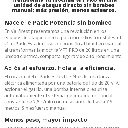
unidad de ataque directo sin bombeo
manual: más presión, menos esfuerzo.
(+34) 93 867 87 79
ES
EN
FR
DE
IT
PT
Nace el e-Pack: Potencia sin bombeo
Contáctanos
En Vallfirest presentamos una revolución en los
equipos de ataque directo para incendios forestales: el
vft e-Pack. Esta innovación pone fin al bombeo manual
al transformar la mochila VFT PRO de 20 litros en una
unidad eléctrica, compacta, ligera y de alto rendimiento.
Adiós al esfuerzo. Hola a la eficiencia.
El corazón del e-Pack es la vft e-Nozzle, una lanza
eléctrica alimentada por una batería de litio de 20 V. Al
accionar el gatillo, una bomba interna presuriza
automáticamente el sistema, generando un caudal
constante de 2,8 L/min con un alcance de hasta 7,5
metros. Sin esfuerzo manual.
Menos peso, mayor impacto
Modificar cookies