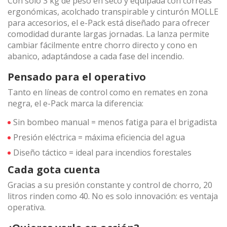
Con solo 3 kg de peso en seco y equipada con correas
ergonómicas, acolchado transpirable y cinturón MOLLE
para accesorios, el e-Pack está diseñado para ofrecer
Técnicas y funcionales
Siempre activas
comodidad durante largas jornadas. La lanza permite
Este sitio web utiliza Cookies propias para recopilar
cambiar fácilmente entre chorro directo y cono en
información con la finalidad de mejorar nuestros servicios.
abanico, adaptándose a cada fase del incendio.
Si continua navegando, supone la aceptación de la
instalación de las mismas. El usuario tiene la posibilidad
Pensado para el operativo
de configurar su navegador pudiendo, si así lo desea,
impedir que sean instaladas en su disco duro, aunque
Tanto en líneas de control como en remates en zona
deberá tener en cuenta que dicha acción podrá ocasionar
dificultades de navegación de la página web.
negra, el e-Pack marca la diferencia:
Sin bombeo manual = menos fatiga para el brigadista
Analíticas y personalización
Presión eléctrica = máxima eficiencia del agua
Permiten realizar el seguimiento y análisis del
comportamiento de los usuarios de este sitio web. La
Diseño táctico = ideal para incendios forestales
información recogida mediante este tipo de cookies se
Cada gota cuenta
utiliza en la medición de la actividad de la web para la
elaboración de perfiles de navegación de los usuarios con
el fin de introducir mejoras en función del análisis de los
Gracias a su presión constante y control de chorro, 20
datos de uso que hacen los usuarios del servicio. Permiten
litros rinden como 40. No es solo innovación: es ventaja
guardar la información de preferencia del usuario para
operativa.
mejorar la calidad de nuestros servicios y para ofrecer una
mejor experiencia a través de productos recomendados.