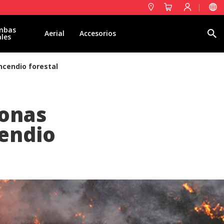
mbas
Buscar
Aerial
Accesorios
ales
ncendio forestal
zonas
cendio