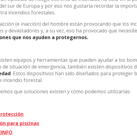
el sur de Europa y por eso nos gustaría recordar la importa
icas y personalización
tra incendios forestales.
n realizar el seguimiento y análisis del comportamiento de los usuarios
a acción (e inacción) del hombre están provocando que los in
b. La información recogida mediante este tipo de cookies se utiliza en l
s y devastadores y, a su vez, eso ha provocado que necesi
n de la actividad de la web para la elaboración de perfiles de navegac
rios con el fin de introducir mejoras en función del análisis de los dato
iones que nos ayuden a protegernos.
en los usuarios del servicio. Permiten guardar la información de prefe
ario para mejorar la calidad de nuestros servicios y para ofrecer una m
ncia a través de productos recomendados.
isten equipos y herramientas que pueden ayudar a los bo
ing y publicidad
 de situación de emergencia, también existen dispositivos 
edad
. Estos dispositivos han sido diseñados para proteger b
ookies son utilizadas para almacenar información sobre las preferencia
 incendio forestal.
nes personales del usuario a través de la observación continuada de s
 de navegación. Gracias a ellas, podemos conocer los hábitos de nave
tio web y mostrar publicidad relacionada con el perfil de navegación del
remos que soluciones existen y cómo podemos utilizarlas:
.
Guardar configuración
Aceptar todas
rotección
ón para piscinas
EINFO