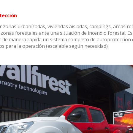
tección
 zonas urbanizadas, viviendas aisladas, campings, áreas rec
 zonas forestales ante una situación de incendio forestal. E
r de manera rápida un sistema completo de autoprotección 
os para la operación (escalable según necesidad).