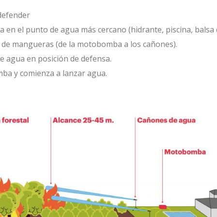
 defender
Iniciar sesión
 en el punto de agua más cercano (hidrante, piscina, balsa d
ón de mangueras (de la motobomba a los cañones).
¿Has olvidado tu contraseña?
e agua en posición de defensa.
O
ba y comienza a lanzar agua.
Crear una cuenta