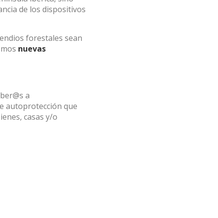
ncia de los dispositivos
 de este
cendios forestales sean
a
temos
ión de
nuevas
s de uso
rencia
ejor
mber@s a
de autoprotección que
ienes, casas y/o
s y
us
gación