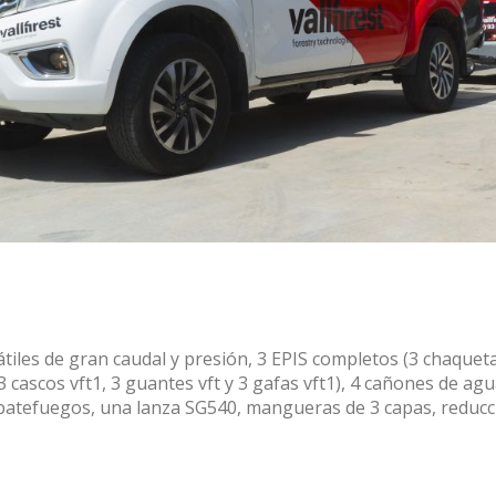
Iniciar sesión
Usuario
*
les de gran caudal y presión, 3 EPIS completos (3 chaqueta
3 cascos vft1, 3 guantes vft y 3 gafas vft1), 4 cañones de ag
 batefuegos, una lanza SG540, mangueras de 3 capas, reducci
Contraseña
*