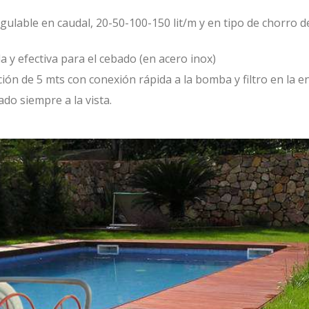
gulable en caudal, 20-50-100-150 lit/m y en tipo de chorro 
y efectiva para el cebado (en acero inox)
ón de 5 mts con conexión rápida a la bomba y filtro en la e
do siempre a la vista.