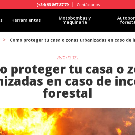
Contáctanos
(+34) 93 867 87 79
Motobombas y
Autobo
as
Herramientas
maquinaria
forest
Como proteger tu casa o zonas urbanizadas en caso de i
26/07/2022
 proteger tu casa o 
izadas en caso de in
forestal