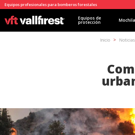
Equipos profesionales para bomberos forestales
Equipos de
Mochil
protección
Inicio
Noticias
Como
urban