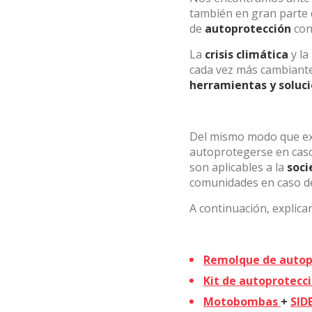
también en gran parte d
Analít
de
autoprotección
con
Permite
La
crisis climática
y l
sitio we
cada vez más cambiante
medició
los usua
herramientas y soluc
que hac
del usu
experie
Del mismo modo que ex
Market
autoprotegerse en caso
son aplicables a la
soci
Estas c
comunidades en caso de
eleccio
hábitos
en el si
A continuación, explica
usuario
Remolque de autop
Kit de autoprotecci
Motobombas
+
SID