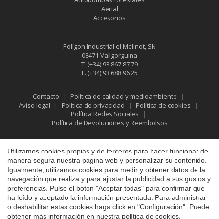
Autobombas forestales
Aerial
Accesorios
Polígon Industrial el Molinot, SN
08471 Vallgorguina
T.
(+34) 93 867 87 79
F.
(+34) 93 688 96 25
Contacto
Política de calidad y medioambiente
Guardar configuración
Aceptar todas
Aviso legal
Política de privacidad
Política de cookies
Política Redes Sociales
Política de Devoluciones y Reembolsos
Utilizamos cookies propias y de terceros para hacer funcionar de
manera segura nuestra página web y personalizar su contenido.
Igualmente, utilizamos cookies para medir y obtener datos de la
navegación que realiza y para ajustar la publicidad a sus gustos y
preferencias. Pulse el botón "Aceptar todas" para confirmar que
ha leído y aceptado la información presentada. Para administrar
o deshabilitar estas cookies haga click en "Configuración". Puede
obtener más información en nuestra
política de cookies
.