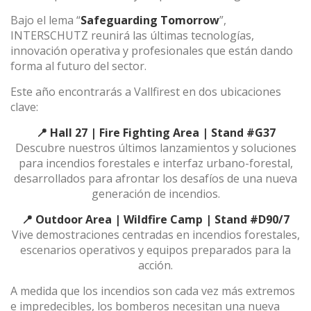
Bajo el lema “
Safeguarding Tomorrow
”,
INTERSCHUTZ reunirá las últimas tecnologías,
(+34) 93 867 87 79
ES
EN
FR
DE
IT
PT
innovación operativa y profesionales que están dando
forma al futuro del sector.
Contáctanos
Este año encontrarás a Vallfirest en dos ubicaciones
clave:
📍 Hall 27 | Fire Fighting Area | Stand #G37
Descubre nuestros últimos lanzamientos y soluciones
para incendios forestales e interfaz urbano-forestal,
desarrollados para afrontar los desafíos de una nueva
generación de incendios.
📍 Outdoor Area | Wildfire Camp | Stand #D90/7
Vive demostraciones centradas en incendios forestales,
escenarios operativos y equipos preparados para la
acción.
Modificar cookies
A medida que los incendios son cada vez más extremos
e impredecibles, los bomberos necesitan una nueva