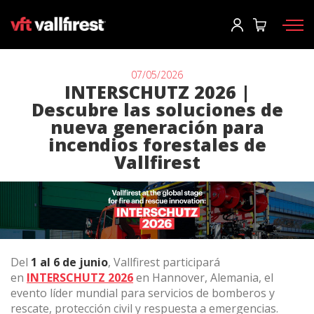
Iniciar sesión
Usuario
*
07/05/2026
INTERSCHUTZ 2026 |
Descubre las soluciones de
Equipos de protección
Contraseña
*
nueva generación para
incendios forestales de
Mochilas
Vallfirest
Herramientas
Motobombas y maquinaria
Iniciar sesión
Autobombas forestales
¿Has olvidado tu contraseña?
Aerial
Del
1 al 6 de junio
, Vallfirest participará
o
Accesorios
en
INTERSCHUTZ 2026
en Hannover, Alemania, el
evento líder mundial para servicios de bomberos y
Crear una cuenta
rescate, protección civil y respuesta a emergencias.