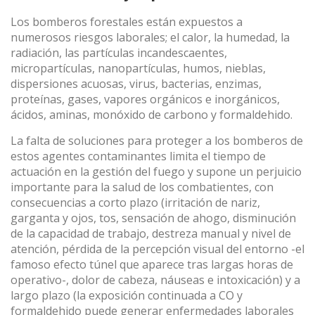
Los bomberos forestales están expuestos a
numerosos riesgos laborales; el calor, la humedad, la
(+34) 93 867 87 79
ES
EN
FR
DE
IT
PT
radiación, las partículas incandescaentes,
micropartículas, nanopartículas, humos, nieblas,
Contáctanos
dispersiones acuosas, virus, bacterias, enzimas,
proteínas, gases, vapores orgánicos e inorgánicos,
ácidos, aminas, monóxido de carbono y formaldehido.
La falta de soluciones para proteger a los bomberos de
estos agentes contaminantes limita el tiempo de
actuación en la gestión del fuego y supone un perjuicio
importante para la salud de los combatientes, con
consecuencias a corto plazo (irritación de nariz,
garganta y ojos, tos, sensación de ahogo, disminución
de la capacidad de trabajo, destreza manual y nivel de
atención, pérdida de la percepción visual del entorno -el
famoso efecto túnel que aparece tras largas horas de
operativo-, dolor de cabeza, náuseas e intoxicación) y a
largo plazo (la exposición continuada a CO y
formaldehido puede generar enfermedades laborales