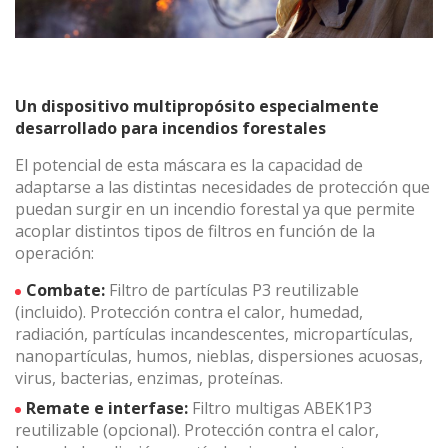
Técnicas y funcionales
Siempre activas
Este sitio web utiliza Cookies propias para recopilar
información con la finalidad de mejorar nuestros servicios.
Un dispositivo multipropósito especialmente
Si continua navegando, supone la aceptación de la
instalación de las mismas. El usuario tiene la posibilidad
desarrollado para incendios forestales
de configurar su navegador pudiendo, si así lo desea,
impedir que sean instaladas en su disco duro, aunque
El potencial de esta máscara es la capacidad de
deberá tener en cuenta que dicha acción podrá ocasionar
adaptarse a las distintas necesidades de protección que
dificultades de navegación de la página web.
puedan surgir en un incendio forestal ya que permite
acoplar distintos tipos de filtros en función de la
Analíticas y personalización
operación:
Permiten realizar el seguimiento y análisis del
comportamiento de los usuarios de este sitio web. La
Combate:
Filtro de partículas P3 reutilizable
información recogida mediante este tipo de cookies se
(incluido). Protección contra el calor, humedad,
utiliza en la medición de la actividad de la web para la
radiación, partículas incandescentes, micropartículas,
elaboración de perfiles de navegación de los usuarios con
el fin de introducir mejoras en función del análisis de los
nanopartículas, humos, nieblas, dispersiones acuosas,
datos de uso que hacen los usuarios del servicio. Permiten
virus, bacterias, enzimas, proteínas.
guardar la información de preferencia del usuario para
mejorar la calidad de nuestros servicios y para ofrecer una
Remate e interfase:
Filtro multigas ABEK1P3
mejor experiencia a través de productos recomendados.
reutilizable (opcional). Protección contra el calor,