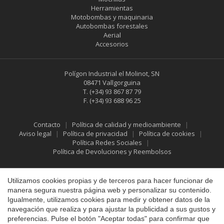
Herramientas
Motobombas y maquinaria
Autobombas forestales
Aerial
Accesorios
Guardar configuración
Aceptar todas
Polígon Industrial el Molinot, SN
08471 Vallgorguina
T.
(+34) 93 867 87 79
F.
(+34) 93 688 96 25
Contacto
Política de calidad y medioambiente
Aviso legal
Política de privacidad
Política de cookies
Política Redes Sociales
Política de Devoluciones y Reembolsos
Utilizamos cookies propias y de terceros para hacer funcionar de
manera segura nuestra página web y personalizar su contenido.
Igualmente, utilizamos cookies para medir y obtener datos de la
navegación que realiza y para ajustar la publicidad a sus gustos y
preferencias. Pulse el botón "Aceptar todas" para confirmar que