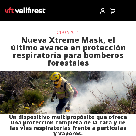
Iniciar sesión
Usuario
*
01/02/2021
Nueva Xtreme Mask, el
último avance en protección
Equipos de protección
Contraseña
*
respiratoria para bomberos
forestales
Mochilas
Herramientas
Motobombas y maquinaria
Iniciar sesión
Autobombas forestales
¿Has olvidado tu contraseña?
Aerial
o
Un dispositivo multipropósito que ofrece
Accesorios
una protección completa de la cara y de
las vías respiratorias frente a partículas
Crear una cuenta
y vapores.