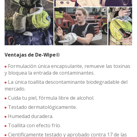
Modificar cookies
Ventajas de De-Wipe®
Técnicas y funcionales
Siempre activas
Formulación única encapsulante, remueve las toxinas
Este sitio web utiliza Cookies propias para recopilar
y bloquea la entrada de contaminantes.
información con la finalidad de mejorar nuestros servicios.
Si continua navegando, supone la aceptación de la
La única toallita descontaminante biodegradable del
instalación de las mismas. El usuario tiene la posibilidad
mercado.
de configurar su navegador pudiendo, si así lo desea,
impedir que sean instaladas en su disco duro, aunque
Cuida tu piel, fórmula libre de alcohol.
deberá tener en cuenta que dicha acción podrá ocasionar
dificultades de navegación de la página web.
Testado dermatológicamente.
Humedad duradera.
Analíticas y personalización
Toallita con efecto frío.
Permiten realizar el seguimiento y análisis del
Científicamente testado y aprobado contra 17 de las
comportamiento de los usuarios de este sitio web. La