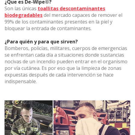
¿Que es De-Wipe®?
Son las únicas
toallitas descontaminantes
biodegradables
del mercado capaces de remover el
(+34) 93 867 87 79
ES
EN
FR
DE
IT
PT
99% de los contaminantes presentes en la piel y
bloquear la entrada de contaminantes.
Contáctanos
¿Para quién y para que sirven?
Bomberos, policías, militares, cuerpos de emergencias
se enfrentan cada día a situaciones donde sustancias
nocivas de un incendio pueden entrar en el organismo
por vía cutánea. Es por eso que la limpieza de zonas
expuestas después de cada intervención se hace
indispensable.