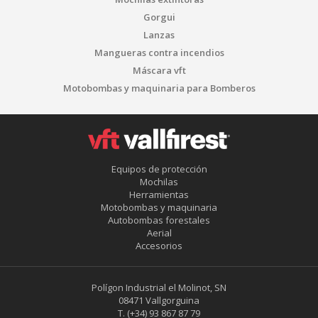
Gorgui
Lanzas
Mangueras contra incendios
Máscara vft
Motobombas y maquinaria para Bomberos
Equipos de protección
Mochilas
Herramientas
Motobombas y maquinaria
Autobombas forestales
Aerial
Accesorios
Polígon Industrial el Molinot, SN
08471 Vallgorguina
T.
(+34) 93 867 87 79