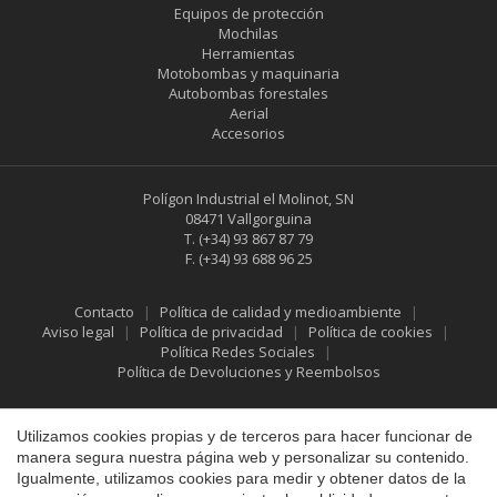
Equipos de protección
Mochilas
Herramientas
Motobombas y maquinaria
Autobombas forestales
Aerial
Accesorios
Polígon Industrial el Molinot, SN
08471 Vallgorguina
T.
(+34) 93 867 87 79
F.
(+34) 93 688 96 25
Guardar configuración
Aceptar todas
Contacto
Política de calidad y medioambiente
Aviso legal
Política de privacidad
Política de cookies
Política Redes Sociales
Política de Devoluciones y Reembolsos
Utilizamos cookies propias y de terceros para hacer funcionar de
manera segura nuestra página web y personalizar su contenido.
Igualmente, utilizamos cookies para medir y obtener datos de la