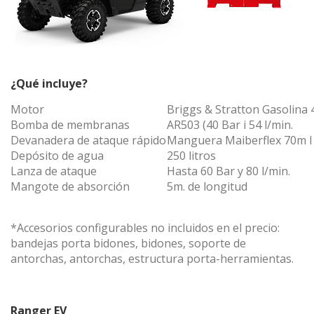
Modificar cookies
¿Qué incluye?
Motor
Briggs & Stratton Gasolina 
Técnicas y funcionales
Siempre activas
Bomba de membranas
AR503 (40 Bar i 54 l/min.
Este sitio web utiliza Cookies propias para recopilar
Devanadera de ataque rápido
Manguera Maiberflex 70m l
información con la finalidad de mejorar nuestros servicios.
Depósito de agua
250 litros
Si continua navegando, supone la aceptación de la
instalación de las mismas. El usuario tiene la posibilidad
Lanza de ataque
Hasta 60 Bar y 80 l/min.
de configurar su navegador pudiendo, si así lo desea,
Mangote de absorción
5m. de longitud
impedir que sean instaladas en su disco duro, aunque
deberá tener en cuenta que dicha acción podrá ocasionar
dificultades de navegación de la página web.
*Accesorios configurables no incluidos en el precio:
bandejas porta bidones, bidones, soporte de
Analíticas y personalización
antorchas, antorchas, estructura porta-herramientas.
Permiten realizar el seguimiento y análisis del
comportamiento de los usuarios de este sitio web. La
información recogida mediante este tipo de cookies se
utiliza en la medición de la actividad de la web para la
Ranger EV