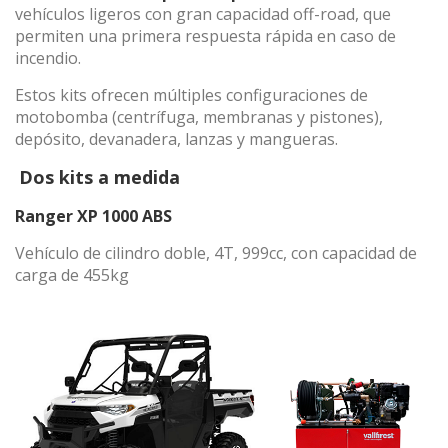
vehículos ligeros con gran capacidad off-road, que
permiten una primera respuesta rápida en caso de
incendio.
(+34) 93 867 87 79
ES
EN
FR
DE
IT
PT
Estos kits ofrecen múltiples configuraciones de
Contáctanos
motobomba (centrífuga, membranas y pistones),
depósito, devanadera, lanzas y mangueras.
Dos kits a medida
Ranger XP 1000 ABS
Vehículo de cilindro doble, 4T, 999cc, con capacidad de
carga de 455kg