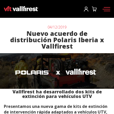
Iniciar sesión
Usuario
*
04/12/2019
Nuevo acuerdo de
distribución Polaris Iberia x
Equipos de protección
Contraseña
*
Vallfirest
Mochilas
Herramientas
Motobombas y maquinaria
Iniciar sesión
Autobombas forestales
¿Has olvidado tu contraseña?
Aerial
Vallfirest ha desarrollado dos kits de
o
extinción para vehículos UTV
Accesorios
Presentamos una nueva gama de kits de extinción
Crear una cuenta
de intervención rápida adaptados a vehículos UTV,