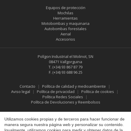
Equipos de protección
Mochilas
Herramientas
Motobombas y maquinaria
Autobombas forestales
Aerial
Accesorios
Polígon Industrial el Molinot, SN
08471 Vallgorguina
Guardar configuración
Aceptar todas
T.
(+34) 93 867 87 79
F.
(+34) 93 688 96 25
Contacto
Política de calidad y medioambiente
Aviso legal
Política de privacidad
Política de cookies
Política Redes Sociales
Política de Devoluciones y Reembolsos
Utilizamos cookies propias y de terceros para hacer funcionar de
manera segura nuestra página web y personalizar su contenido.
Igualmente, utilizamos cookies para medir y obtener datos de la