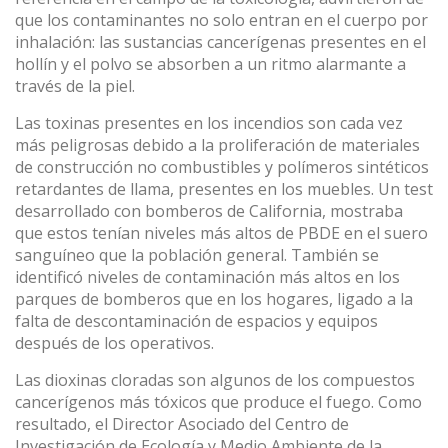
que los contaminantes no solo entran en el cuerpo por
inhalación: las sustancias cancerígenas presentes en el
hollín y el polvo se absorben a un ritmo alarmante a
través de la piel.
Las toxinas presentes en los incendios son cada vez
más peligrosas debido a la proliferación de materiales
de construcción no combustibles y polímeros sintéticos
retardantes de llama, presentes en los muebles. Un test
desarrollado con bomberos de California, mostraba
que estos tenían niveles más altos de PBDE en el suero
Modificar cookies
sanguíneo que la población general. También se
identificó niveles de contaminación más altos en los
parques de bomberos que en los hogares, ligado a la
Técnicas y funcionales
Siempre activas
falta de descontaminación de espacios y equipos
Este sitio web utiliza Cookies propias para recopilar
después de los operativos.
información con la finalidad de mejorar nuestros servicios.
Si continua navegando, supone la aceptación de la
instalación de las mismas. El usuario tiene la posibilidad
Las dioxinas cloradas son algunos de los compuestos
de configurar su navegador pudiendo, si así lo desea,
cancerígenos más tóxicos que produce el fuego. Como
impedir que sean instaladas en su disco duro, aunque
resultado, el Director Asociado del Centro de
deberá tener en cuenta que dicha acción podrá ocasionar
dificultades de navegación de la página web.
Investigación de Ecología y Medio Ambiente de la