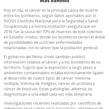
más dañinos
Hoy en día, el cáncer es la principal causa de muerte
entre los bomberos, según datos aportados por el
(+34) 93 867 87 79
ES
EN
FR
DE
IT
PT
NIOSH (Instituto Nacional para la Seguridad y Salud
Contáctanos
Ocupacional). La misma institución asegura que en
2016 fue la causa del 70% de muertes de este colectivo
en Estados Unidos, donde los bomberos tienen el doble
de posibilidades de contraer enfermedades
relacionadas con el cáncer que la población general.
El gobierno del Reino Unido también publicó
información relativa al cáncer y a los bomberos de su
territorio. Sugirió que la exposición a largo plazo a
ambientes contaminados estaba estrechamente ligado
al desarrollo de cuatro tipos de cáncer: mieloma
múltiple, linfoma de Hodgkin, cáncer de próstata y
cáncer de testículo. Estas patologías, advertía, se
diagnostican a una edad cada vez más temprana.
Investigaciones recientes realizadas por científicos de
referencia en el campo de la toxicología, advirtieron de