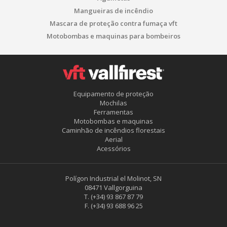
Mangueiras de incêndio
Mascara de proteção contra fumaça vft
Motobombas e maquinas para bombeiros
Equipamento de proteção
Salvar configuração
Aceitar tudo
Mochilas
Ferramentas
Motobombas e maquinas
Caminhão de incêndios florestais
Aerial
Acessórios
Polígon Industrial el Molinot, SN
08471 Vallgorguina
T.
(+34) 93 867 87 79
F.
(+34) 93 688 96 25