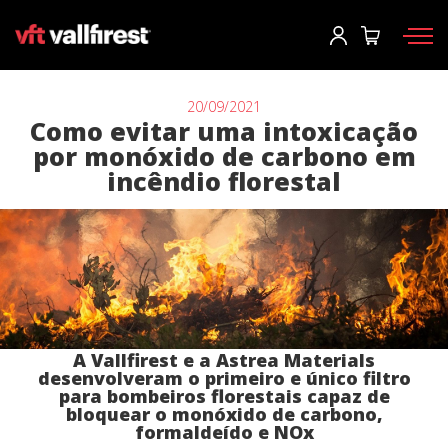
Iniciar sessão
User
*
20/09/2021
Como evitar uma intoxicação
por monóxido de carbono em
Equipamento de proteção
Senha
*
incêndio florestal
Mochilas
Ferramentas
Motobombas e maquinas
Iniciar sessão
Caminhão de incêndios florestais
Esqueceu sua senha?
Aerial
A Vallfirest e a Astrea Materials
o
desenvolveram o primeiro e único filtro
Acessórios
para bombeiros florestais capaz de
bloquear o monóxido de carbono,
formaldeído e NOx
Crie a sua conta aqui