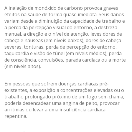
A inalação de monóxido de carbono provoca graves
efeitos na saúde de forma quase imediata. Seus danos
variam desde a diminuição da capacidade de trabalho e
a perda da percepção visual do entorno, a destreza
manual, a direção e o nível de atenção, leves dores de
cabeça e náuseas (em níveis baixos), dores de cabeça
severas, tonturas, perda de percepção do entorno,
taquicardia e visão de túnel (em níveis médios), perda
de consciência, convulsões, parada cardíaca ou a morte
(em níveis altos).
Em pessoas que sofrem doenças cardíacas pré-
existentes, a exposição a concentrações elevadas ou o
trabalho prolongado próximo de um fogo sem chama,
Modificar cookies
poderia desencadear uma angina de peito, provocar
arritmias ou levar a uma insuficiência cardíaca
repentina.
Técnico e funcional
Sempre ativo
Este site usa seus próprios cookies para coletar