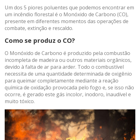
Um dos 5 piores poluentes que podemos encontrar em
um incêndio florestal é o Monóxido de Carbono (CO),
presente em diferentes momentos das operações de
(+34) 93 867 87 79
ES
EN
FR
DE
IT
PT
combate, extinção e rescaldo.
Contato
Como se produz o CO?
O Monóxido de Carbono é produzido pela combustão
incompleta de madeira ou outros materiais orgânicos,
devido à falta de ar para arder. Todo o combustível
necessita de uma quantidade determinada de oxigênio
para queimar completamente mediante a reação
química de oxidação provocada pelo fogo e, se isso não
ocorre, é gerado este gás incolor, inodoro, inaudível e
muito tóxico.