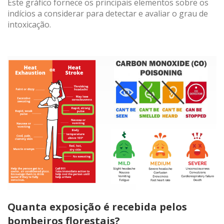
Este gráfico fornece os principais elementos sobre os
informações a fim de melhorar nossos serviços. Se
continuar a navegar, aceita a instalação. O utilizador tem a
indícios a considerar para detectar e avaliar o grau de
possibilidade de configurar o seu navegador, podendo, se
intoxicação.
assim o desejar, impedir que sejam instalados no seu
disco rígido, embora deva ter presente que tal ação pode
causar dificuldades na navegação no site.
Análise e personalização
Eles permitem o monitoramento e análise do
comportamento dos usuários deste site. A informação
recolhida através deste tipo de cookies serve para medir a
actividade da web para a elaboração dos perfis de
navegação dos utilizadores, de forma a introduzir
melhorias a partir da análise dos dados de utilização
efectuada pelos utilizadores do serviço. Eles nos permitem
salvar as informações de preferência do usuário para
melhorar a qualidade dos nossos serviços e oferecer uma
melhor experiência através dos produtos recomendados.
Marketing e publicidade
Esses cookies são utilizados para armazenar informações
Quanta exposição é recebida pelos
sobre as preferências e escolhas pessoais do usuário
através da observação contínua de seus hábitos de
bombeiros florestais?