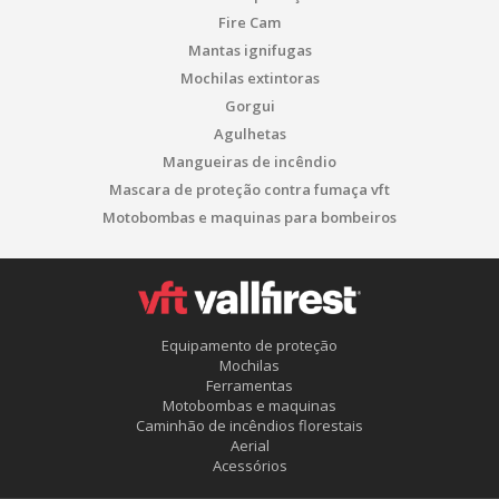
Fire Cam
Mantas ignifugas
Mochilas extintoras
Gorgui
Agulhetas
Mangueiras de incêndio
Mascara de proteção contra fumaça vft
Motobombas e maquinas para bombeiros
Equipamento de proteção
Mochilas
Ferramentas
Motobombas e maquinas
Caminhão de incêndios florestais
Aerial
Acessórios