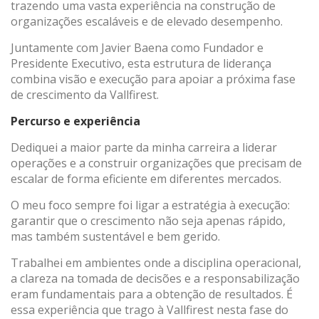
trazendo uma vasta experiência na construção de
organizações escaláveis e de elevado desempenho.
Juntamente com Javier Baena como Fundador e
(+34) 93 867 87 79
ES
EN
FR
DE
IT
PT
Presidente Executivo, esta estrutura de liderança
Contato
combina visão e execução para apoiar a próxima fase
de crescimento da Vallfirest.
Percurso e experiência
Dediquei a maior parte da minha carreira a liderar
operações e a construir organizações que precisam de
escalar de forma eficiente em diferentes mercados.
O meu foco sempre foi ligar a estratégia à execução:
garantir que o crescimento não seja apenas rápido,
mas também sustentável e bem gerido.
Trabalhei em ambientes onde a disciplina operacional,
a clareza na tomada de decisões e a responsabilização
eram fundamentais para a obtenção de resultados. É
essa experiência que trago à Vallfirest nesta fase do