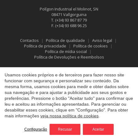
Polígon Industrial el Molinot, SN
08471 Vallgorguina
Salvar configuração
Aceitar tudo
T.
(+34) 93 867 87 79
F.
(+34) 93 688 96 25
Contactos
Política de qualidade
Aviso legal
Política de privacidade
Política de cookies
Política de mídia social
Política de Devoluções e Reembolsos
Usamos cookies próprios e de terceiros para fazer nosso site
funcionar com segurança e personalizar seu conteúdo. Da
mesma forma, usamos cookies para medir e obter dados sobre
sua navegação e para ajustar a publicidade aos seus gostos e
preferências. Pressione o botão "Aceitar tudo" para confirmar que
leu e aceitou as informações apresentadas. Para gerenciar ou
desabilitar esses cookies, clique em "Configuração". Para obter
mais informações
veja nossa política de cookies
.
©2026 Vallfirest
All rights reserved
by
iEstrategic
Configuração
Recusar
Aceitar