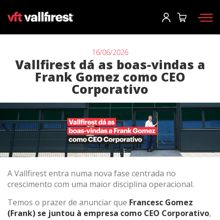
Iniciar sessão
User
*
16/06/2026
Vallfirest dá as boas-vindas a
Frank Gomez como CEO
Equipamento de proteção
Senha
*
Corporativo
Mochilas
Ferramentas
Motobombas e maquinas
Iniciar sessão
Caminhão de incêndios florestais
Esqueceu sua senha?
Aerial
A Vallfirest entra numa nova fase centrada no
crescimento com uma maior disciplina operacional.
o
Acessórios
Temos o prazer de anunciar que
Francesc Gomez
(Frank) se juntou à empresa como CEO Corporativo
,
Crie a sua conta aqui