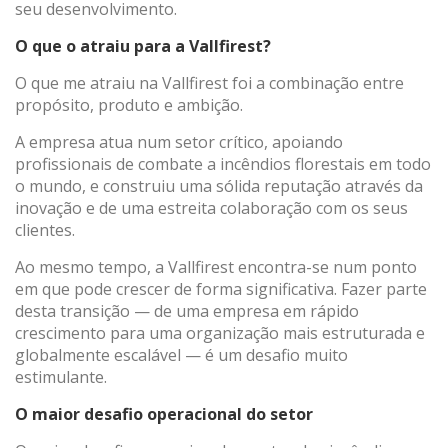
seu desenvolvimento.
O que o atraiu para a Vallfirest?
O que me atraiu na Vallfirest foi a combinação entre
propósito, produto e ambição.
A empresa atua num setor crítico, apoiando
profissionais de combate a incêndios florestais em todo
o mundo, e construiu uma sólida reputação através da
inovação e de uma estreita colaboração com os seus
Modificar cookies
clientes.
Ao mesmo tempo, a Vallfirest encontra-se num ponto
Técnico e funcional
Sempre ativo
em que pode crescer de forma significativa. Fazer parte
Este site usa seus próprios cookies para coletar
desta transição — de uma empresa em rápido
informações a fim de melhorar nossos serviços. Se
crescimento para uma organização mais estruturada e
continuar a navegar, aceita a instalação. O utilizador tem a
possibilidade de configurar o seu navegador, podendo, se
globalmente escalável — é um desafio muito
assim o desejar, impedir que sejam instalados no seu
estimulante.
disco rígido, embora deva ter presente que tal ação pode
causar dificuldades na navegação no site.
O maior desafio operacional do setor