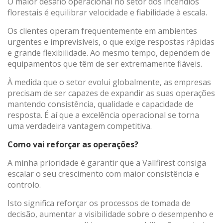
Análise e personalização
O maior desafio operacional no setor dos incêndios
florestais é equilibrar velocidade e fiabilidade à escala.
Eles permitem o monitoramento e análise do
comportamento dos usuários deste site. A informação
Os clientes operam frequentemente em ambientes
recolhida através deste tipo de cookies serve para medir a
urgentes e imprevisíveis, o que exige respostas rápidas
actividade da web para a elaboração dos perfis de
navegação dos utilizadores, de forma a introduzir
e grande flexibilidade. Ao mesmo tempo, dependem de
melhorias a partir da análise dos dados de utilização
equipamentos que têm de ser extremamente fiáveis.
efectuada pelos utilizadores do serviço. Eles nos permitem
salvar as informações de preferência do usuário para
À medida que o setor evolui globalmente, as empresas
melhorar a qualidade dos nossos serviços e oferecer uma
melhor experiência através dos produtos recomendados.
precisam de ser capazes de expandir as suas operações
mantendo consistência, qualidade e capacidade de
resposta. É aí que a excelência operacional se torna
Marketing e publicidade
uma verdadeira vantagem competitiva.
Esses cookies são utilizados para armazenar informações
sobre as preferências e escolhas pessoais do usuário
Como vai reforçar as operações?
através da observação contínua de seus hábitos de
navegação. Graças a eles, podemos conhecer os hábitos
A minha prioridade é garantir que a Vallfirest consiga
de navegação no site e exibir publicidade relacionada ao
perfil de navegação do usuário.
escalar o seu crescimento com maior consistência e
controlo.
Isto significa reforçar os processos de tomada de
decisão, aumentar a visibilidade sobre o desempenho e