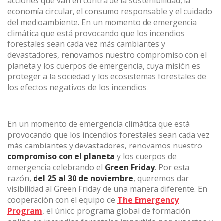
acciones que van en contra de la sostenibilidad, la
economía circular, el consumo responsable y el cuidado
del medioambiente. En un momento de emergencia
climática que está provocando que los incendios
(+34) 93 867 87 79
ES
EN
FR
DE
IT
PT
forestales sean cada vez más cambiantes y
Contáctanos
devastadores, renovamos nuestro compromiso con el
planeta y los cuerpos de emergencia, cuya misión es
proteger a la sociedad y los ecosistemas forestales de
los efectos negativos de los incendios.
En un momento de emergencia climática que está
provocando que los incendios forestales sean cada vez
más cambiantes y devastadores, renovamos nuestro
compromiso con el planeta
y los cuerpos de
emergencia celebrando el
Green Friday
. Por esta
razón,
del 25 al 30 de noviembre
, queremos dar
visibilidad al Green Friday de una manera diferente. En
cooperación con el equipo de
The Emergency
Program
, el único programa global de formación