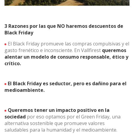
guardar la información de preferencia del usuario para
mejorar la calidad de nuestros servicios y para ofrecer una
mejor experiencia a través de productos recomendados.
3 Razones por las que NO haremos descuentos de
Marketing y publicidad
Black Friday
Estas cookies son utilizadas para almacenar información
El Black Friday promueve las compras compulsivas y el
sobre las preferencias y elecciones personales del usuario
a través de la observación continuada de sus hábitos de
gasto frenético e inconsciente. En Vallfirest
queremos
navegación. Gracias a ellas, podemos conocer los hábitos
alentar un modelo de consumo responsable, ético y
de navegación en el sitio web y mostrar publicidad
relacionada con el perfil de navegación del usuario.
crítico.
El Black Friday es seductor, pero es dañino para el
medioambiente
.
Queremos tener un impacto positivo en la
sociedad
por eso optamos por el Green Friday, una
alternativa sostenible que promueve valores
saludables para la humanidad y el medioambiente.