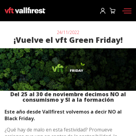
Iniciar sesión
Usuario
*
24/11/2022
¡Vuelve el vft Green Friday!
Equipos de protección
Contraseña
*
Mochilas
Herramientas
Motobombas y maquinaria
Iniciar sesión
Del 25 al 30 de noviembre decimos NO al
Autobombas forestales
consumismo y SI a la formación
¿Has olvidado tu contraseña?
Aerial
Este año desde Vallfirest volvemos a decir NO al
o
Accesorios
Black Friday.
¿Qué hay de malo en esta festividad? Promueve
Crear una cuenta