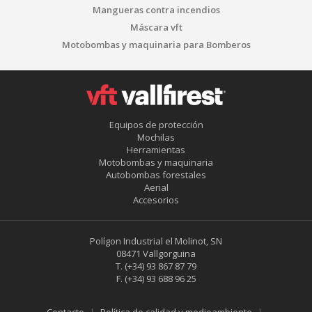
Mangueras contra incendios
Máscara vft
Motobombas y maquinaria para Bomberos
Equipos de protección
Mochilas
Herramientas
Motobombas y maquinaria
Autobombas forestales
Aerial
Accesorios
Polígon Industrial el Molinot, SN
08471 Vallgorguina
T.
(+34) 93 867 87 79
F.
(+34) 93 688 96 25
Guardar configuración
Aceptar todas
Contacto
Política de calidad y medioambiente