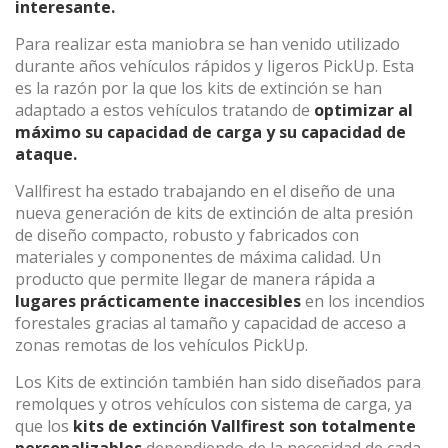
interesante.
Para realizar esta maniobra se han venido utilizado
durante años vehículos rápidos y ligeros PickUp. Esta
(+34) 93 867 87 79
ES
EN
FR
DE
IT
PT
es la razón por la que los kits de extinción se han
Contáctanos
adaptado a estos vehículos tratando de
optimizar al
máximo su capacidad de carga y su capacidad de
ataque.
Vallfirest ha estado trabajando en el diseño de una
nueva generación de kits de extinción de alta presión
de diseño compacto, robusto y fabricados con
materiales y componentes de máxima calidad. Un
producto que permite llegar de manera rápida a
lugares prácticamente inaccesibles
en los incendios
forestales gracias al tamaño y capacidad de acceso a
zonas remotas de los vehículos PickUp.
Los Kits de extinción también han sido diseñados para
remolques y otros vehículos con sistema de carga, ya
que los
kits de extinción Vallfirest son totalmente