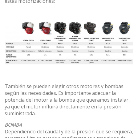
estas motorizaciones:
Modificar cookies
Técnicas y funcionales
Siempre activas
Este sitio web utiliza Cookies propias para recopilar
información con la finalidad de mejorar nuestros servicios.
Si continua navegando, supone la aceptación de la
También se pueden elegir otros motores y bombas
instalación de las mismas. El usuario tiene la posibilidad
de configurar su navegador pudiendo, si así lo desea,
según las necesidades. Es importante adecuar la
impedir que sean instaladas en su disco duro, aunque
potencia del motor a la bomba que queramos instalar,
deberá tener en cuenta que dicha acción podrá ocasionar
ya que el motor influirá directamente en la presión
dificultades de navegación de la página web.
suministrada.
Analíticas y personalización
BOMBA
Dependiendo del caudal y de la presión que se requiera,
Permiten realizar el seguimiento y análisis del
comportamiento de los usuarios de este sitio web. La