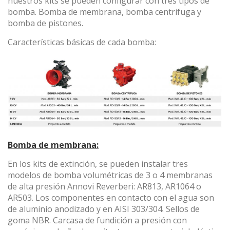
nuestros kits se pueden configurar con tres tipos de
información recogida mediante este tipo de cookies se
bomba. Bomba de membrana, bomba centrifuga y
utiliza en la medición de la actividad de la web para la
bomba de pistones.
elaboración de perfiles de navegación de los usuarios con
el fin de introducir mejoras en función del análisis de los
Características básicas de cada bomba:
datos de uso que hacen los usuarios del servicio. Permiten
guardar la información de preferencia del usuario para
mejorar la calidad de nuestros servicios y para ofrecer una
mejor experiencia a través de productos recomendados.
Marketing y publicidad
Estas cookies son utilizadas para almacenar información
sobre las preferencias y elecciones personales del usuario
a través de la observación continuada de sus hábitos de
navegación. Gracias a ellas, podemos conocer los hábitos
de navegación en el sitio web y mostrar publicidad
Bomba de membrana:
relacionada con el perfil de navegación del usuario.
En los kits de extinción, se pueden instalar tres
modelos de bomba volumétricas de 3 o 4 membranas
de alta presión Annovi Reverberi: AR813, AR1064 o
AR503. Los componentes en contacto con el agua son
de aluminio anodizado y en AISI 303/304. Sellos de
goma NBR. Carcasa de fundición a presión con