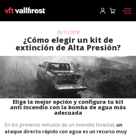
Iniciar sesión
Usuario
*
05/11/2018
¿Cómo elegir un kit de
extinción de Alta Presión?
Equipos de protección
Contraseña
*
Mochilas
Herramientas
Motobombas y maquinaria
Iniciar sesión
Autobombas forestales
¿Has olvidado tu contraseña?
Elige la mejor opción y configura tu kit
anti incendio con la bomba de agua más
Aerial
adecuada
o
Accesorios
En los primeros minutos de un incendio forestal,
un
ataque directo rápido con agua es un recurso muy
Crear una cuenta