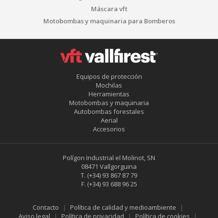
Máscara vft
Motobombas y maquinaria para Bomberos
Equipos de protección
Mochilas
Herramientas
Motobombas y maquinaria
Guardar configuración
Aceptar todas
Autobombas forestales
Aerial
Accesorios
Polígon Industrial el Molinot, SN
08471 Vallgorguina
T.
(+34) 93 867 87 79
F.
(+34) 93 688 96 25
Contacto
Política de calidad y medioambiente
Aviso legal
Política de privacidad
Política de cookies