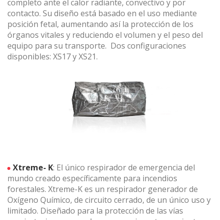
completo ante el calor radiante, convectivo y por
información recogida mediante este tipo de cookies se
contacto. Su diseño está basado en el uso mediante
utiliza en la medición de la actividad de la web para la
posición fetal, aumentando así la protección de los
elaboración de perfiles de navegación de los usuarios con
el fin de introducir mejoras en función del análisis de los
órganos vitales y reduciendo el volumen y el peso del
datos de uso que hacen los usuarios del servicio. Permiten
equipo para su transporte. Dos configuraciones
guardar la información de preferencia del usuario para
mejorar la calidad de nuestros servicios y para ofrecer una
disponibles: XS17 y XS21.
mejor experiencia a través de productos recomendados.
Marketing y publicidad
Estas cookies son utilizadas para almacenar información
sobre las preferencias y elecciones personales del usuario
a través de la observación continuada de sus hábitos de
navegación. Gracias a ellas, podemos conocer los hábitos
de navegación en el sitio web y mostrar publicidad
relacionada con el perfil de navegación del usuario.
Xtreme- K
: El único respirador de emergencia del
mundo creado específicamente para incendios
forestales. Xtreme-K es un respirador generador de
Oxígeno Químico, de circuito cerrado, de un único uso y
limitado. Diseñado para la protección de las vías