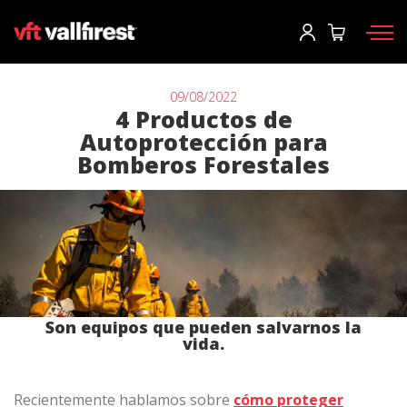
Iniciar sesión
Usuario
*
09/08/2022
4 Productos de
Autoprotección para
Equipos de protección
Contraseña
*
Bomberos Forestales
Mochilas
Herramientas
Motobombas y maquinaria
Iniciar sesión
Autobombas forestales
¿Has olvidado tu contraseña?
Aerial
Son equipos que pueden salvarnos la
o
vida.
Accesorios
Crear una cuenta
Recientemente hablamos sobre
cómo proteger