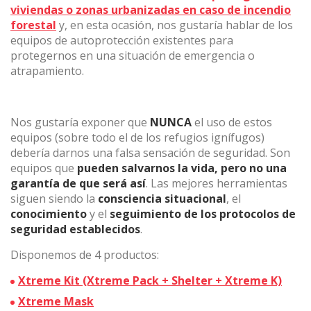
viviendas o zonas urbanizadas en caso de incendio
forestal
y, en esta ocasión, nos gustaría hablar de los
equipos de autoprotección existentes para
(+34) 93 867 87 79
ES
EN
FR
DE
IT
PT
protegernos en una situación de emergencia o
atrapamiento.
Contáctanos
Nos gustaría exponer que
NUNCA
el uso de estos
equipos (sobre todo el de los refugios ignífugos)
debería darnos una falsa sensación de seguridad. Son
equipos que
pueden salvarnos la vida, pero no una
garantía de que será así
. Las mejores herramientas
siguen siendo la
consciencia situacional
, el
conocimiento
y el
seguimiento de los protocolos de
seguridad establecidos
.
Disponemos de 4 productos:
Xtreme Kit (Xtreme Pack + Shelter + Xtreme K)
Xtreme Mask