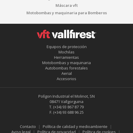
Máscara vft
Motobombas y maquinaria para Bomberos
Equipos de protección
Mochilas
Herramientas
Motobombas y maquinaria
Guardar configuración
Aceptar todas
Autobombas forestales
Aerial
Accesorios
Polígon Industrial el Molinot, SN
08471 Vallgorguina
T.
(+34) 93 867 87 79
F.
(+34) 93 688 96 25
Contacto
Política de calidad y medioambiente
Aviso legal
Política de privacidad
Política de cookies