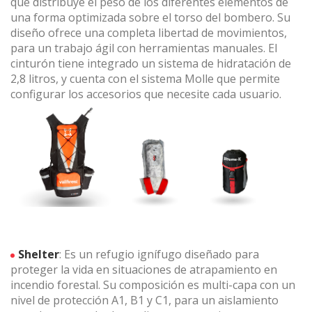
que distribuye el peso de los diferentes elementos de
una forma optimizada sobre el torso del bombero. Su
diseño ofrece una completa libertad de movimientos,
para un trabajo ágil con herramientas manuales. El
cinturón tiene integrado un sistema de hidratación de
2,8 litros, y cuenta con el sistema Molle que permite
configurar los accesorios que necesite cada usuario.
Modificar cookies
Técnicas y funcionales
Siempre activas
Este sitio web utiliza Cookies propias para recopilar
información con la finalidad de mejorar nuestros servicios.
Si continua navegando, supone la aceptación de la
instalación de las mismas. El usuario tiene la posibilidad
de configurar su navegador pudiendo, si así lo desea,
impedir que sean instaladas en su disco duro, aunque
deberá tener en cuenta que dicha acción podrá ocasionar
dificultades de navegación de la página web.
Shelter
: Es un refugio ignífugo diseñado para
proteger la vida en situaciones de atrapamiento en
Analíticas y personalización
incendio forestal. Su composición es multi-capa con un
nivel de protección A1, B1 y C1, para un aislamiento
Permiten realizar el seguimiento y análisis del
comportamiento de los usuarios de este sitio web. La